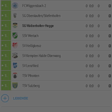
FC Wiggensbach 2
1.
0
0:0
0
0
SG Oberstaufen/Stiefenhofen
1.
0
0:0
0
0
SG Waltenhofen-Hegge
1.
0
0:0
0
0
SSV Wertach
1.
0
0:0
0
0
SV Heiligkreuz
1.
0
0:0
0
0
SV Kempten Halde Oberwang
1.
0
0:0
0
0
SV Lenzfried
1.
0
0:0
0
0
TSV Pfronten
1.
0
0:0
0
0
TSV Sulzberg
1.
0
0:0
0
0
LEGENDE