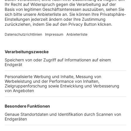
Login SpielPlus
FOLGE DEM BFV
TOP-VEREINE
TOP-PARTNER