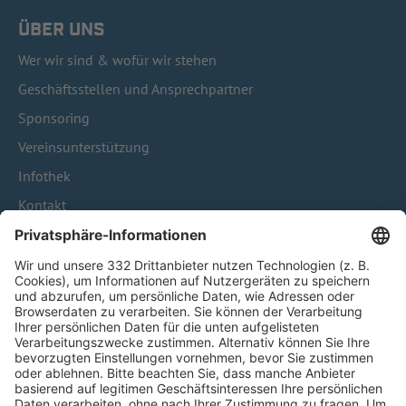
ÜBER UNS
Wer wir sind & wofür wir stehen
Geschäftsstellen und Ansprechpartner
Sponsoring
Vereinsunterstützung
Infothek
Kontakt
HÄUFIG BESUCHTE SEITEN
Pässe und Vereinswechsel
Trainerausbildung
Schulungsangebot Vereinsmitarbeiter
BFV-Geschäftsstellen
Trainerbörse