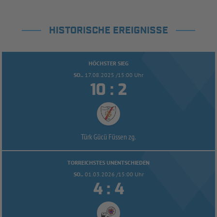
HISTORISCHE EREIGNISSE
HÖCHSTER SIEG
SO..
17.08.2025 /15:00 Uhr


:
Türk Gücü Füssen zg.
TORREICHSTES UNENTSCHIEDEN
SO..
01.03.2026 /15:00 Uhr


: