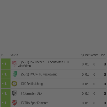
Pl.
Verein
Sp.
Torv.
Tordiff.
Pkt.
(SG 1) TSV Fischen - FC Sonthofen II.-FC
1.
0
0:0
0
0
Altstädten
(SG 1) TV Oy - FC Nesselwang
1.
0
0:0
0
0
DJK Seifriedsberg
1.
0
0:0
0
0
FC Kempten U23
1.
0
0:0
0
0
FC Türk Spor Kempten
1.
0
0:0
0
0