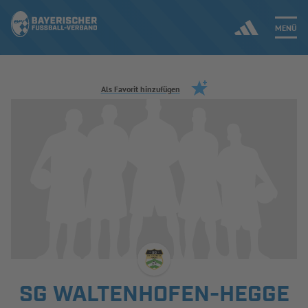
MENÜ
Jetzt einloggen
Als Favorit hinzufügen
ERGEBNISSE & WETTBEWERBE
NEUIGKEITEN
SPIELBETRIEB & VERBANDSLEBEN
AUSBILDUNG & FÖRDERUNG
DER VERBAND
SG WALTENHOFEN-HEGGE