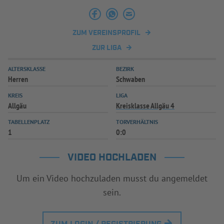
INFOTHEK
SPIELPLUS
ZUM VEREINSPROFIL
ZUR LIGA
ALTERSKLASSE
BEZIRK
Herren
Schwaben
KREIS
LIGA
Allgäu
Kreisklasse Allgäu 4
TABELLENPLATZ
TORVERHÄLTNIS
1
0:0
VIDEO HOCHLADEN
Um ein Video hochzuladen musst du angemeldet
sein.