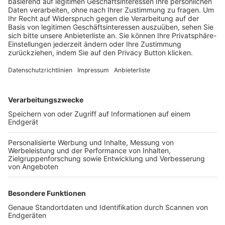
Trainerbörse
Login SpielPlus
FOLGE DEM BFV
TOP-VEREINE
TOP-PARTNER