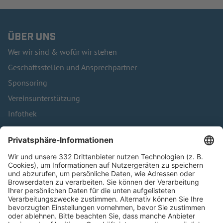
ÜBER UNS
Wer wir sind & wofür wir stehen
Geschäftsstellen und Ansprechpartner
Sponsoring
Vereinsunterstützung
Infothek
Kontakt
HÄUFIG BESUCHTE SEITEN
Pässe und Vereinswechsel
Trainerausbildung
Schulungsangebot Vereinsmitarbeiter
BFV-Geschäftsstellen