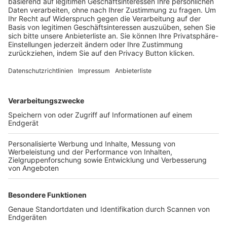
Trainerbörse
Login SpielPlus
FOLGE DEM BFV
TOP-VEREINE
TOP-PARTNER