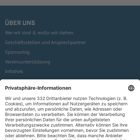
ÜBER UNS
Wer wir sind & wofür wir stehen
Geschäftsstellen und Ansprechpartner
Sponsoring
Vereinsunterstützung
Infothek
Kontakt
HÄUFIG BESUCHTE SEITEN
Pässe und Vereinswechsel
Trainerausbildung
Schulungsangebot Vereinsmitarbeiter
BFV-Geschäftsstellen