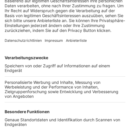
Trainerbörse
Login SpielPlus
FOLGE DEM BFV
TOP-VEREINE
TOP-PARTNER