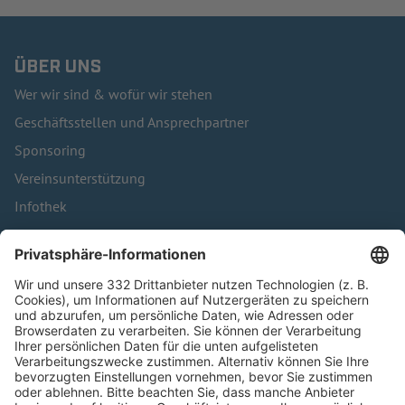
ÜBER UNS
Wer wir sind & wofür wir stehen
Geschäftsstellen und Ansprechpartner
Sponsoring
Vereinsunterstützung
Infothek
Kontakt
HÄUFIG BESUCHTE SEITEN
Pässe und Vereinswechsel
Trainerausbildung
Schulungsangebot Vereinsmitarbeiter
BFV-Geschäftsstellen