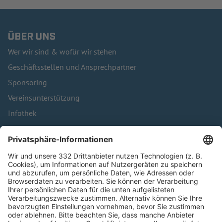
ÜBER UNS
Wer wir sind & wofür wir stehen
Geschäftsstellen und Ansprechpartner
Sponsoring
Vereinsunterstützung
Infothek
Kontakt
HÄUFIG BESUCHTE SEITEN
Pässe und Vereinswechsel
Trainerausbildung
Schulungsangebot Vereinsmitarbeiter
BFV-Geschäftsstellen