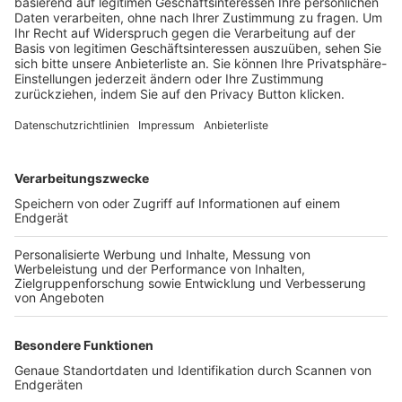
Trainerbörse
Login SpielPlus
FOLGE DEM BFV
TOP-VEREINE
TOP-PARTNER