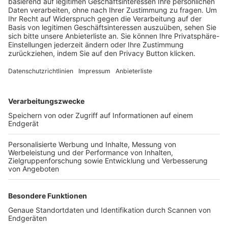
Trainerbörse
Login SpielPlus
FOLGE DEM BFV
TOP-VEREINE
TOP-PARTNER