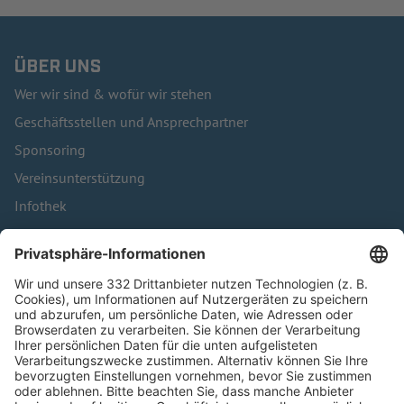
ÜBER UNS
Wer wir sind & wofür wir stehen
Geschäftsstellen und Ansprechpartner
Sponsoring
Vereinsunterstützung
Infothek
Kontakt
HÄUFIG BESUCHTE SEITEN
Pässe und Vereinswechsel
Trainerausbildung
Schulungsangebot Vereinsmitarbeiter
BFV-Geschäftsstellen