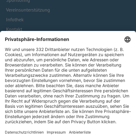
Sponsoring
Vereinsunterstützung
Infothek
Kontakt
HÄUFIG BESUCHTE SEITEN
Pässe und Vereinswechsel
Trainerausbildung
Schulungsangebot Vereinsmitarbeiter
BFV-Geschäftsstellen
Trainerbörse
Login SpielPlus
FOLGE DEM BFV