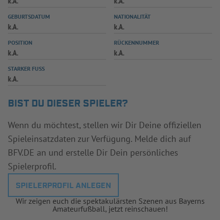
k.A.
k.A.
INFOTHEK
SPIELPLUS
GEBURTSDATUM
NATIONALITÄT
k.A.
k.A.
POSITION
RÜCKENNUMMER
k.A.
k.A.
STARKER FUSS
k.A.
BIST DU DIESER SPIELER?
Wenn du möchtest, stellen wir Dir Deine offiziellen
Spieleinsatzdaten zur Verfügung. Melde dich auf
BFV.DE an und erstelle Dir Dein persönliches
Spielerprofil.
SPIELERPROFIL ANLEGEN
Wir zeigen euch die spektakulärsten Szenen aus Bayerns
Amateurfußball, jetzt reinschauen!