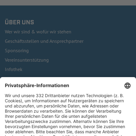
ÜBER UNS
Wer wir sind & wofür wir stehen
Geschäftsstellen und Ansprechpartner
Sponsoring
Vereinsunterstützung
Infothek
Kontakt
HÄUFIG BESUCHTE SEITEN
Pässe und Vereinswechsel
Trainerausbildung
Schulungsangebot Vereinsmitarbeiter
BFV-Geschäftsstellen