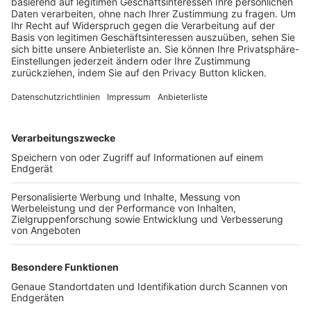
Trainerbörse
Login SpielPlus
FOLGE DEM BFV
TOP-VEREINE
TOP-PARTNER