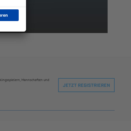
eblingsspielern, Mannschaften und
JETZT REGISTRIEREN