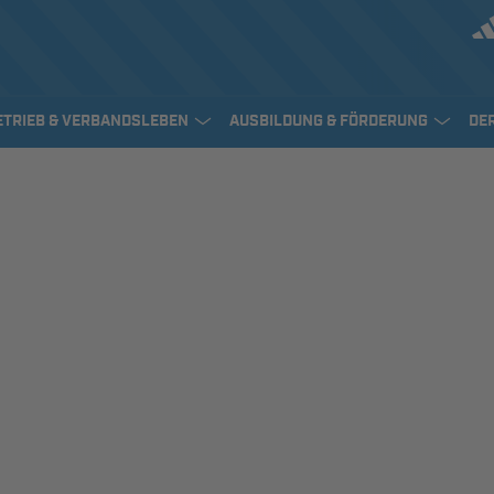
ETRIEB & VERBANDSLEBEN
AUSBILDUNG & FÖRDERUNG
DE