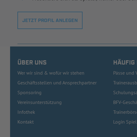
JETZT PROFIL ANLEGEN
ÜBER UNS
HÄUFIG
Wer wir sind & wofür wir stehen
Pässe und 
Geschäftsstellen und Ansprechpartner
Traineraus
Sponsoring
Schulungsa
Vereinsunterstützung
BFV-Geschä
Infothek
Trainerbörs
Kontakt
Login Spie