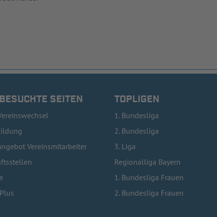
 BESUCHTE SEITEN
TOPLIGEN
Vereinswechsel
1. Bundesliga
bildung
2. Bundesliga
ngebot Vereinsmitarbeiter
3. Liga
ftsstellen
Regionalliga Bayern
e
1. Bundesliga Frauen
lPlus
2. Bundesliga Frauen