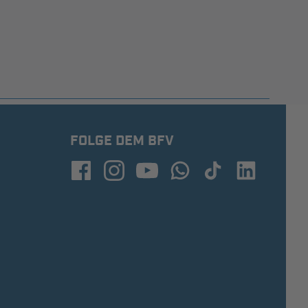
FOLGE DEM BFV