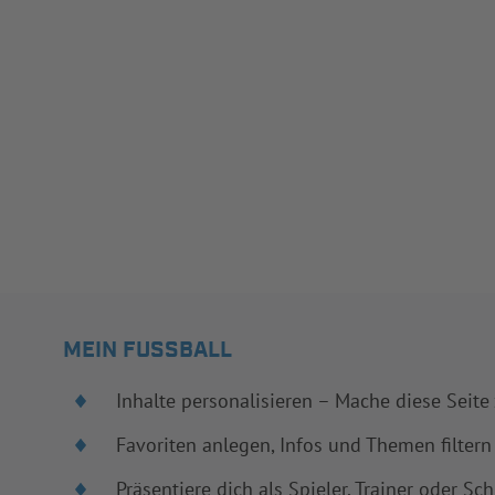
MEIN FUSSBALL
Inhalte personalisieren – Mache diese Seite
Favoriten anlegen, Infos und Themen filtern
Präsentiere dich als Spieler, Trainer oder Sch