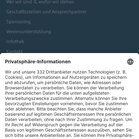
Wer wir sind & wofür wir stehen
Geschäftsstellen und Ansprechpartner
Sponsoring
Vereinsunterstützung
Infothek
Kontakt
HÄUFIG BESUCHTE SEITEN
Pässe und Vereinswechsel
Trainerausbildung
Schulungsangebot Vereinsmitarbeiter
BFV-Geschäftsstellen
Trainerbörse
Login SpielPlus