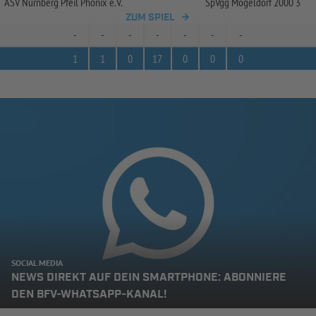
ASV Nürnberg Pfeil Phönix e.V.
SpVgg Mögeldorf 2000 3
ZUM SPIEL
-
-
-
-
-
-
-
1
1
0
17
0
0
0
SOCIAL MEDIA
NEWS DIREKT AUF DEIN SMARTPHONE: ABONNIERE
DEN BFV-WHATSAPP-KANAL!