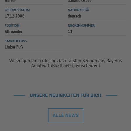
Herren
Salomo Osase
INFOTHEK
SPIELPLUS
GEBURTSDATUM
NATIONALITÄT
17.12.2006
deutsch
POSITION
RÜCKENNUMMER
Allrounder
11
STARKER FUSS
Linker Fuß
Wir zeigen euch die spektakulärsten Szenen aus Bayerns
Amateurfußball, jetzt reinschauen!
UNSERE NEUIGKEITEN FÜR DICH
ALLE NEWS