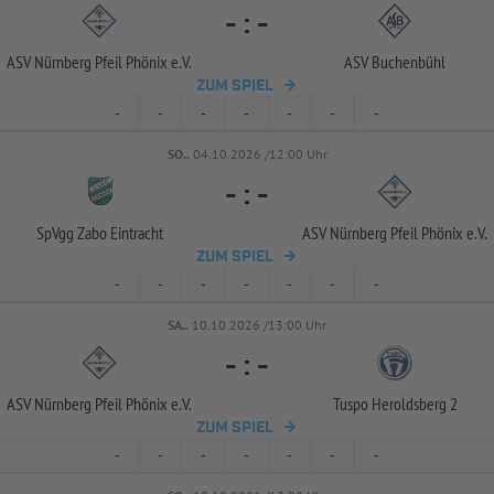
-
:
-
ASV Nürnberg Pfeil Phönix e.V.
ASV Buchenbühl
ZUM SPIEL
-
-
-
-
-
-
-
SO..
04.10.2026 /12:00 Uhr
-
:
-
SpVgg Zabo Eintracht
ASV Nürnberg Pfeil Phönix e.V.
ZUM SPIEL
-
-
-
-
-
-
-
SA..
10.10.2026 /13:00 Uhr
-
:
-
ASV Nürnberg Pfeil Phönix e.V.
Tuspo Heroldsberg 2
ZUM SPIEL
-
-
-
-
-
-
-