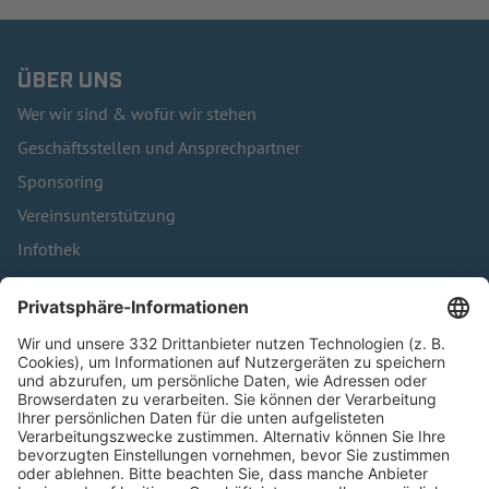
ÜBER UNS
Wer wir sind & wofür wir stehen
Geschäftsstellen und Ansprechpartner
Sponsoring
Vereinsunterstützung
Infothek
Kontakt
HÄUFIG BESUCHTE SEITEN
Pässe und Vereinswechsel
Trainerausbildung
Schulungsangebot Vereinsmitarbeiter
BFV-Geschäftsstellen