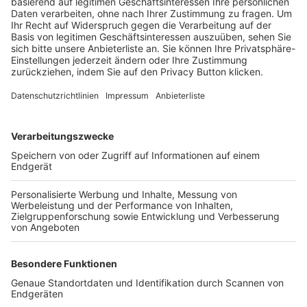
Trainerbörse
Login SpielPlus
FOLGE DEM BFV
TOP-VEREINE
TOP-PARTNER