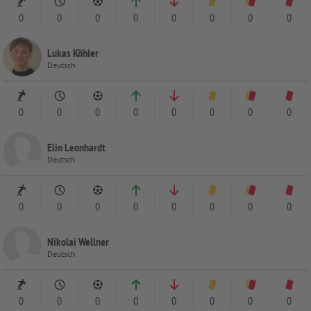
0
0
0
0
0
0
0
0
Lukas Köhler
Deutsch
0
0
0
0
0
0
0
0
Elin Leonhardt
Deutsch
0
0
0
0
0
0
0
0
Nikolai Wellner
Deutsch
0
0
0
0
0
0
0
0