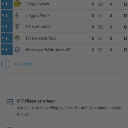
SpVgg Bayreuth
1.
0
0:0
0
0
SpVgg SV Weiden
1.
0
0:0
0
0
TSV Großbardorf
1.
0
0:0
0
0
TSV Neudrossenfeld
1.
0
0:0
0
0
Würzburger Fußballverein 04
1.
0
0:0
0
0
LEGENDE
BFV-Widget generieren
Aktuelle Ansicht als Widget auf Ihre Website? Ganz einfach mit den
BFV-Widgets.