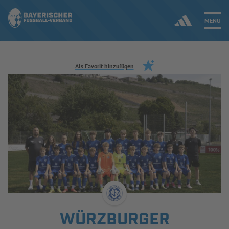
MENÜ
Jetzt einloggen
Als Favorit hinzufügen
ERGEBNISSE & WETTBEWERBE
NEUIGKEITEN
SPIELBETRIEB & VERBANDSLEBEN
AUSBILDUNG & FÖRDERUNG
DER VERBAND
WÜRZBURGER