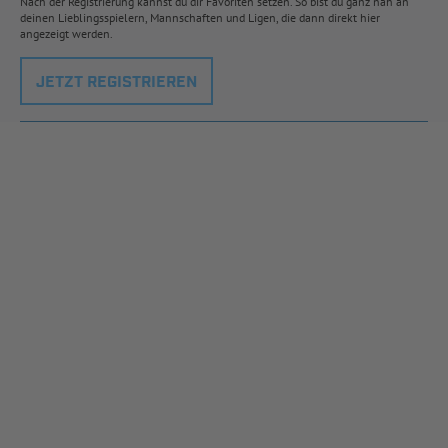
Nach der Registrierung kannst du dir Favoriten setzen. So bist du ganz nah an
deinen Lieblingsspielern, Mannschaften und Ligen, die dann direkt hier
angezeigt werden.
JETZT REGISTRIEREN