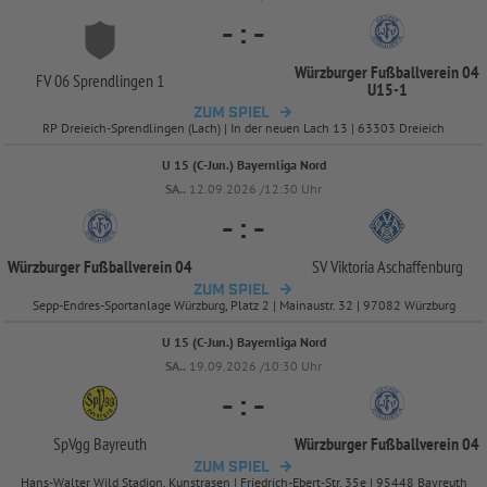
-
:
-
Würzburger Fußballverein 04
FV 06 Sprendlingen 1
U15-
1
ZUM SPIEL
RP Dreieich-Sprendlingen (Lach) | In der neuen Lach 13 | 63303 Dreieich
U 15 (C-Jun.) Bayernliga Nord
SA..
12.09.2026 /12:30 Uhr
-
:
-
Würzburger Fußballverein 04
SV Viktoria Aschaffenburg
ZUM SPIEL
Sepp-Endres-Sportanlage Würzburg, Platz 2 | Mainaustr. 32 | 97082 Würzburg
U 15 (C-Jun.) Bayernliga Nord
SA..
19.09.2026 /10:30 Uhr
-
:
-
SpVgg Bayreuth
Würzburger Fußballverein 04
ZUM SPIEL
Hans-Walter Wild Stadion, Kunstrasen | Friedrich-Ebert-Str. 35e | 95448 Bayreuth