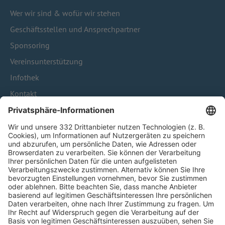
Wer wir sind & wofür wir stehen
Geschäftsstellen und Ansprechpartner
Sponsoring
Vereinsunterstützung
Infothek
Kontakt
HÄUFIG BESUCHTE SEITEN
Pässe und Vereinswechsel
Trainerausbildung
Schulungsangebot Vereinsmitarbeiter
BFV-Geschäftsstellen
Trainerbörse
Login SpielPlus