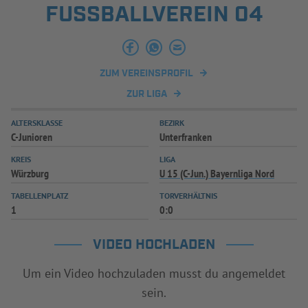
FUSSBALLVEREIN 04
INFOTHEK
SPIELPLUS
ZUM VEREINSPROFIL
ZUR LIGA
ALTERSKLASSE
BEZIRK
C-Junioren
Unterfranken
KREIS
LIGA
Würzburg
U 15 (C-Jun.) Bayernliga Nord
TABELLENPLATZ
TORVERHÄLTNIS
1
0:0
VIDEO HOCHLADEN
Um ein Video hochzuladen musst du angemeldet
sein.