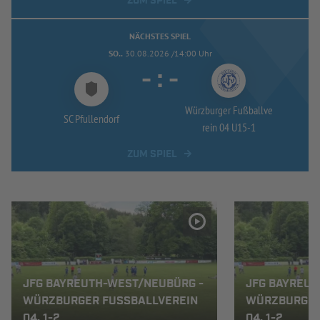
ZUM SPIEL
NÄCHSTES SPIEL
SO..
30.08.2026 /14:00 Uhr
-
:
-
Würzburger Fußballve
SC Pfullendorf
rein 04 U15-
1
ZUM SPIEL
JFG BAYREUTH-WEST/NEUBÜRG -
JFG BAYREUT
WÜRZBURGER FUSSBALLVEREIN 0
WÜRZBURGER 
4, 1-2
4, 1-2