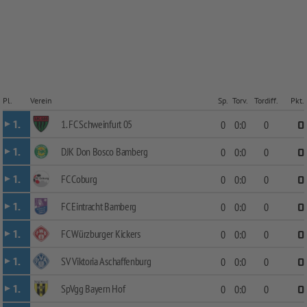
Pl.
Verein
Sp.
Torv.
Tordiff.
Pkt.
1. FC Schweinfurt 05
1.
0
0:0
0
0
DJK Don Bosco Bamberg
1.
0
0:0
0
0
FC Coburg
1.
0
0:0
0
0
FC Eintracht Bamberg
1.
0
0:0
0
0
FC Würzburger Kickers
1.
0
0:0
0
0
SV Viktoria Aschaffenburg
1.
0
0:0
0
0
SpVgg Bayern Hof
1.
0
0:0
0
0