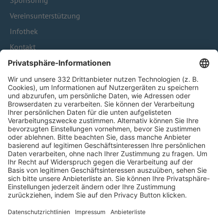
Sponsoring
Vereinsunterstützung
Infothek
Kontakt
HÄUFIG BESUCHTE SEITEN
Pässe und Vereinswechsel
Trainerausbildung
Schulungsangebot Vereinsmitarbeiter
BFV-Geschäftsstellen
Trainerbörse
Login SpielPlus
FOLGE DEM BFV