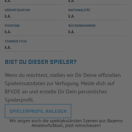
k.A.
k.A.
INFOTHEK
SPIELPLUS
GEBURTSDATUM
NATIONALITÄT
k.A.
k.A.
POSITION
RÜCKENNUMMER
k.A.
k.A.
STARKER FUSS
k.A.
BIST DU DIESER SPIELER?
Wenn du möchtest, stellen wir Dir Deine offiziellen
Spieleinsatzdaten zur Verfügung. Melde dich auf
BFV.DE an und erstelle Dir Dein persönliches
Spielerprofil.
SPIELERPROFIL ANLEGEN
Wir zeigen euch die spektakulärsten Szenen aus Bayerns
Amateurfußball, jetzt reinschauen!