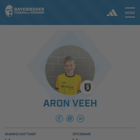
MENÜ
Jetzt einloggen
ERGEBNISSE & WETTBEWERBE
NEUIGKEITEN
SPIELBETRIEB & VERBANDSLEBEN
ARON VEEH
AUSBILDUNG & FÖRDERUNG
DER VERBAND
MANNSCHAFTSART
SPITZNAME