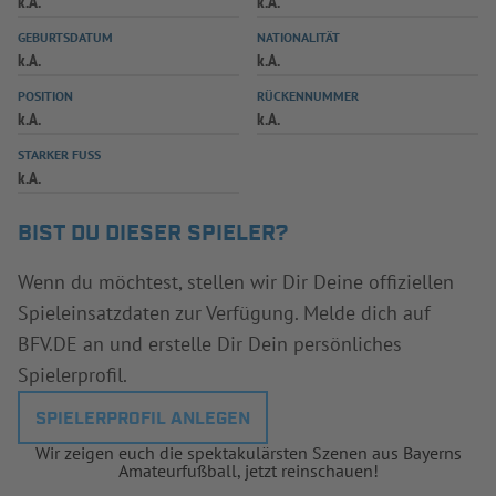
k.A.
k.A.
INFOTHEK
SPIELPLUS
GEBURTSDATUM
NATIONALITÄT
k.A.
k.A.
POSITION
RÜCKENNUMMER
k.A.
k.A.
STARKER FUSS
k.A.
BIST DU DIESER SPIELER?
Wenn du möchtest, stellen wir Dir Deine offiziellen
Spieleinsatzdaten zur Verfügung. Melde dich auf
BFV.DE an und erstelle Dir Dein persönliches
Spielerprofil.
SPIELERPROFIL ANLEGEN
Wir zeigen euch die spektakulärsten Szenen aus Bayerns
Amateurfußball, jetzt reinschauen!