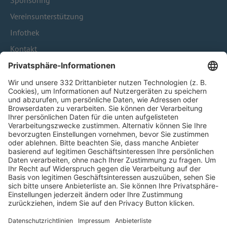
Sponsoring
Vereinsunterstützung
Infothek
Kontakt
HÄUFIG BESUCHTE SEITEN
Pässe und Vereinswechsel
Trainerausbildung
Schulungsangebot Vereinsmitarbeiter
BFV-Geschäftsstellen
Trainerbörse
Login SpielPlus
FOLGE DEM BFV