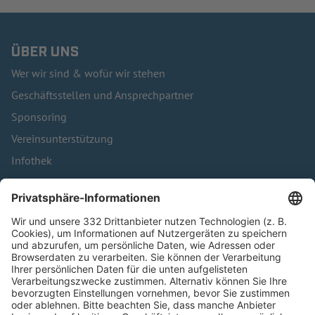
ÜBER UNS
Wer wir sind & wofür wir stehen
Geschäftsstellen und Ansprechpartner
Sponsoring
Vereinsunterstützung
Infothek
Kontakt
HÄUFIG BESUCHTE SEITEN
Pässe und Vereinswechsel
Trainerausbildung
Schulungsangebot Vereinsmitarbeiter
BFV-Geschäftsstellen