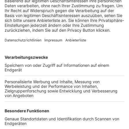
Trainerbörse
Login SpielPlus
FOLGE DEM BFV
TOP-VEREINE
TOP-PARTNER