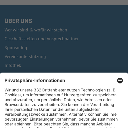
ÜBER UNS
Wer wir sind & wofür wir stehen
Geschäftsstellen und Ansprechpartner
Sponsoring
Vereinsunterstützung
Infothek
Kontakt
HÄUFIG BESUCHTE SEITEN
Pässe und Vereinswechsel
Trainerausbildung
Schulungsangebot Vereinsmitarbeiter
BFV-Geschäftsstellen