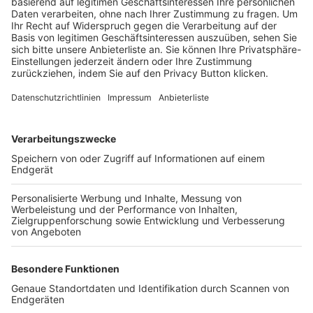
Trainerbörse
Login SpielPlus
FOLGE DEM BFV
TOP-VEREINE
TOP-PARTNER