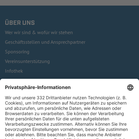
ÜBER UNS
Wer wir sind & wofür wir stehen
Geschäftsstellen und Ansprechpartner
Sponsoring
Vereinsunterstützung
Infothek
Kontakt
HÄUFIG BESUCHTE SEITEN
Pässe und Vereinswechsel
Trainerausbildung
Schulungsangebot Vereinsmitarbeiter
BFV-Geschäftsstellen