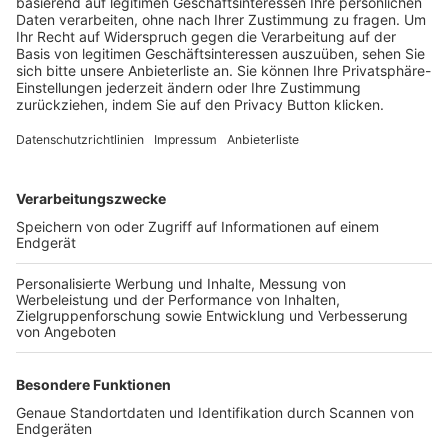
Trainerbörse
Login SpielPlus
FOLGE DEM BFV
TOP-VEREINE
TOP-PARTNER