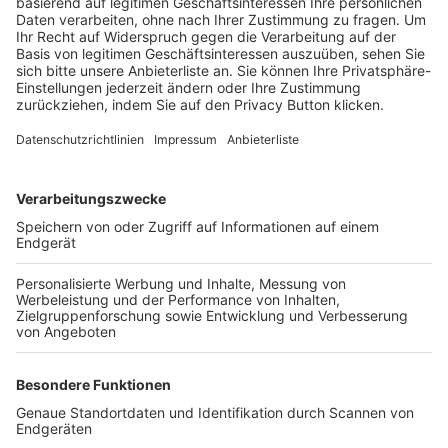
Trainerbörse
Login SpielPlus
FOLGE DEM BFV
TOP-VEREINE
TOP-PARTNER