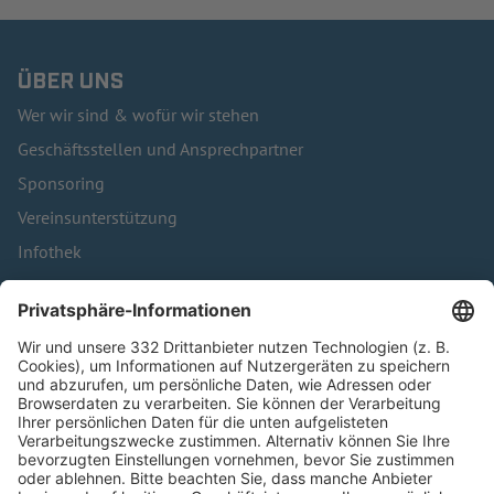
ÜBER UNS
Wer wir sind & wofür wir stehen
Geschäftsstellen und Ansprechpartner
Sponsoring
Vereinsunterstützung
Infothek
Kontakt
HÄUFIG BESUCHTE SEITEN
Pässe und Vereinswechsel
Trainerausbildung
Schulungsangebot Vereinsmitarbeiter
BFV-Geschäftsstellen