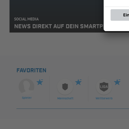
SOCIAL MEDIA
NEWS DIREKT AUF DEIN SMARTPHONE: A
FAVORITEN
Spieler
Mannschaft
Wettbewerb