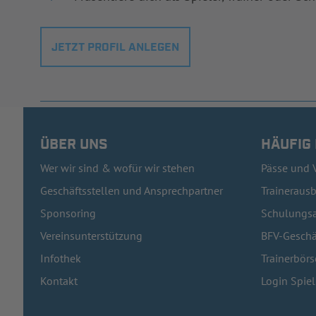
JETZT PROFIL ANLEGEN
ÜBER UNS
HÄUFIG
Wer wir sind & wofür wir stehen
Pässe und 
Geschäftsstellen und Ansprechpartner
Traineraus
Sponsoring
Schulungsa
Vereinsunterstützung
BFV-Geschä
Infothek
Trainerbörs
Kontakt
Login Spie