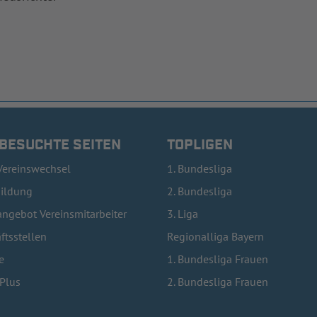
 BESUCHTE SEITEN
TOPLIGEN
Vereinswechsel
1. Bundesliga
bildung
2. Bundesliga
ngebot Vereinsmitarbeiter
3. Liga
ftsstellen
Regionalliga Bayern
e
1. Bundesliga Frauen
lPlus
2. Bundesliga Frauen