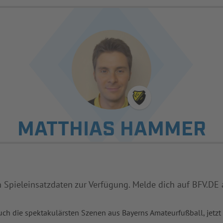
MATTHIAS HAMMER
n Spieleinsatzdaten zur Verfügung. Melde dich auf BFV.DE 
uch die spektakulärsten Szenen aus Bayerns Amateurfußball, jetzt