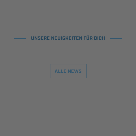
UNSERE NEUIGKEITEN FÜR DICH
ALLE NEWS