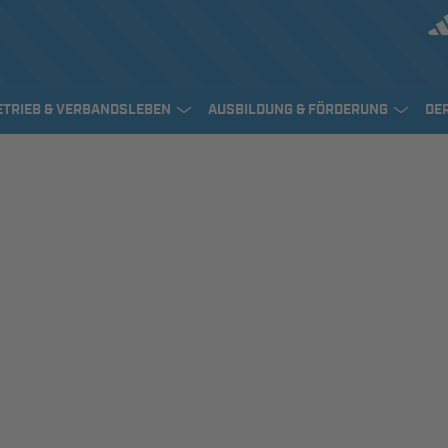
ETRIEB & VERBANDSLEBEN
AUSBILDUNG & FÖRDERUNG
DE