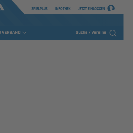
SPIELPLUS
INFOTHEK
JETZT EINLOGGEN
R VERBAND
Suche / Vereine