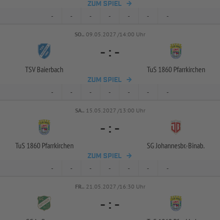
ZUM SPIEL
-
-
-
-
-
-
-
SO..
09.05.2027 /14:00 Uhr
-
:
-
TSV Baierbach
TuS 1860 Pfarrkirchen
ZUM SPIEL
-
-
-
-
-
-
-
SA..
15.05.2027 /13:00 Uhr
-
:
-
TuS 1860 Pfarrkirchen
SG Johannesbr.-
Binab.
ZUM SPIEL
-
-
-
-
-
-
-
FR..
21.05.2027 /16:30 Uhr
-
:
-