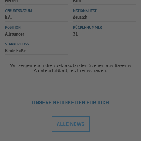
Herren
Fabi
INFOTHEK
SPIELPLUS
GEBURTSDATUM
NATIONALITÄT
k.A.
deutsch
POSITION
RÜCKENNUMMER
Allrounder
31
STARKER FUSS
Beide Füße
Wir zeigen euch die spektakulärsten Szenen aus Bayerns
Amateurfußball, jetzt reinschauen!
UNSERE NEUIGKEITEN FÜR DICH
ALLE NEWS