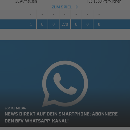
SC Aufhausen
TuS 1860 Pfarrkirchen
ZUM SPIEL
-
-
-
-
-
-
-
1
0
0
270
0
0
0
SOCIAL MEDIA
NEWS DIREKT AUF DEIN SMARTPHONE: ABONNIERE
DEN BFV-WHATSAPP-KANAL!