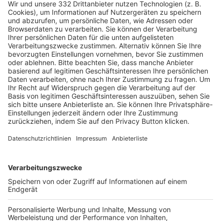
HÄUFIG BESUCHTE SEITEN
Pässe und Vereinswechsel
Trainerausbildung
Schulungsangebot Vereinsmitarbeiter
BFV-Geschäftsstellen
Trainerbörse
Login SpielPlus
FOLGE DEM BFV
TOP-VEREINE