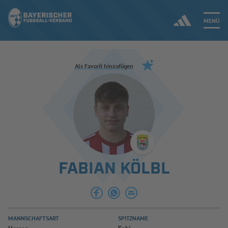
MENÜ
Jetzt einloggen
Als Favorit hinzufügen
ERGEBNISSE & WETTBEWERBE
NEUIGKEITEN
SPIELBETRIEB & VERBANDSLEBEN
FABIAN KÖLBL
AUSBILDUNG & FÖRDERUNG
DER VERBAND
MANNSCHAFTSART
SPITZNAME