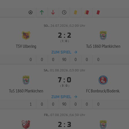
SO..
26.07.2026 /12:00 Uhr


:
( 
 )
:
TSV Ulbering
TuS 1860 Pfarrkirchen
ZUM SPIEL
0
0
0
90
0
0
0
SA..
01.08.2026 /13:00 Uhr


:
( 
 )
:
TuS 1860 Pfarrkirchen
FC Bonbruck/
Bodenk.
ZUM SPIEL
1
0
0
90
0
0
0
FR..
07.08.2026 /16:30 Uhr


: