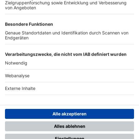
TOP-PARTNER
SFV
DFB
UEFA
FIFA
Nutzungsbedingungen
Datenschutz
Impressum