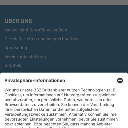
ÜBER UNS
Wer wir sind & wofür wir stehen
Geschäftsstellen und Ansprechpartner
Sponsoring
Vereinsunterstützung
Infothek
Kontakt
HÄUFIG BESUCHTE SEITEN
Pässe und Vereinswechsel
Trainerausbildung
Schulungsangebot Vereinsmitarbeiter
BFV-Geschäftsstellen