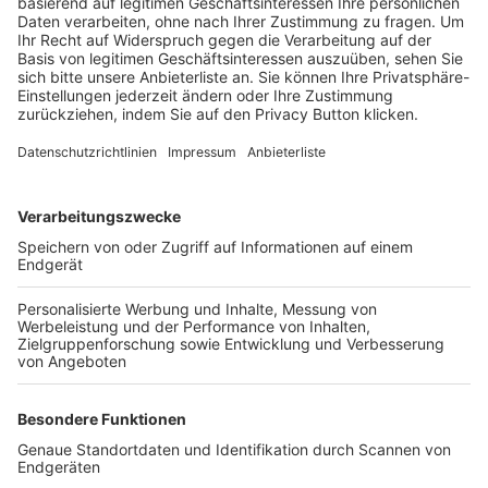
Trainerbörse
Login SpielPlus
FOLGE DEM BFV
TOP-VEREINE
TOP-PARTNER