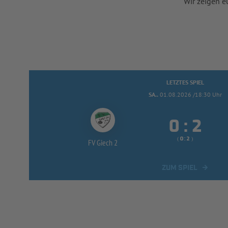
Wir zeigen e
LETZTES SPIEL
SA..
01.08.2026 /18:30 Uhr


:
( 
 )
:
FV Giech 2
ZUM SPIEL