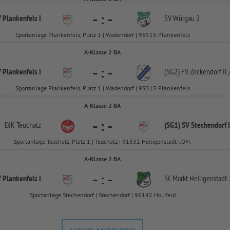
-
:
-
 Plankenfels I
SV Würgau 2
Sportanlage Plankenfels, Platz 1 | Wadendorf | 95515 Plankenfels
A-Klasse 2 BA
-
:
-
 Plankenfels I
(SG2) FV Zeckendorf II 
Sportanlage Plankenfels, Platz 1 | Wadendorf | 95515 Plankenfels
A-Klasse 2 BA
-
:
-
DJK Teuchatz
(SG1) SV Stechendorf 
Sportanlage Teuchatz, Platz 1 | Teuchatz | 91332 Heiligenstadt i.OFr.
A-Klasse 2 BA
-
:
-
 Plankenfels I
SC Markt Heiligenstadt 
Sportanlage Stechendorf | Stechendorf | 96142 Hollfeld