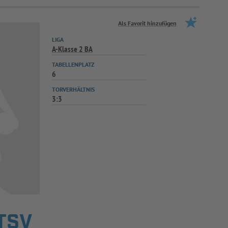
Als Favorit hinzufügen
LIGA
A-Klasse 2 BA
TABELLENPLATZ
6
TORVERHÄLTNIS
3:3
TSV