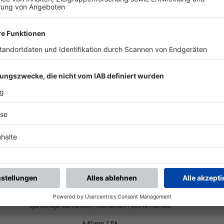
ALLE NEWS
chste Spiele
Letzte Spiele
Kompletter Spielplan
A-Klasse 2 BA
-
:
-
 Plankenfels I
SG Stadelhofen
Sportanlage Stechendorf | Stechendorf | 96142 Hollfeld
A-Klasse 2 BA