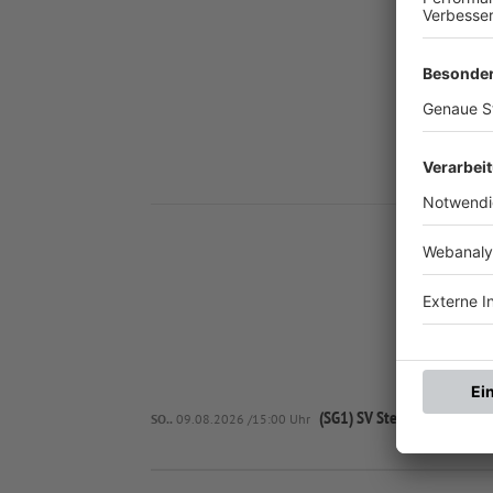
Nä
(SG1) SV Stechendorf I/
TSV
SO..
09.08.2026 /15:00 Uhr