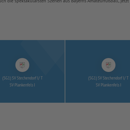
uch die spektakulärsten Szenen aus Bayerns Amateurfußball, jetzt
(SG1) SV Stechendorf I/
T
(SG1) SV Stechendorf I/
T
SV Plankenfels I
SV Plankenfels I