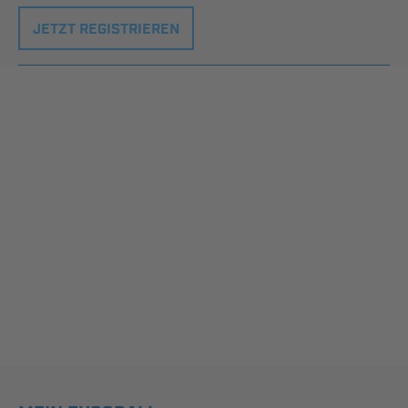
JETZT REGISTRIEREN