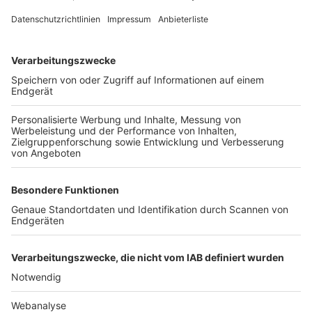
FOLGE DEM BFV
TOP-VEREINE
TOP-PARTNER
SFV
DFB
UEFA
FIFA