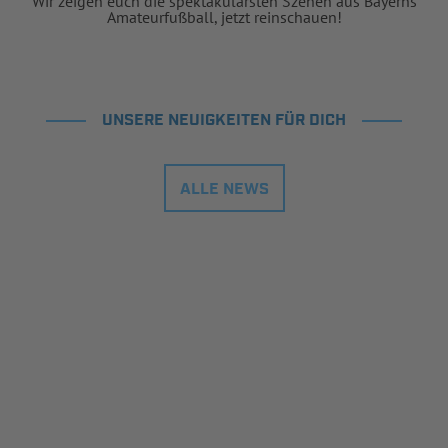
Wir zeigen euch die spektakulärsten Szenen aus Bayerns
Amateurfußball, jetzt reinschauen!
UNSERE NEUIGKEITEN FÜR DICH
ALLE NEWS