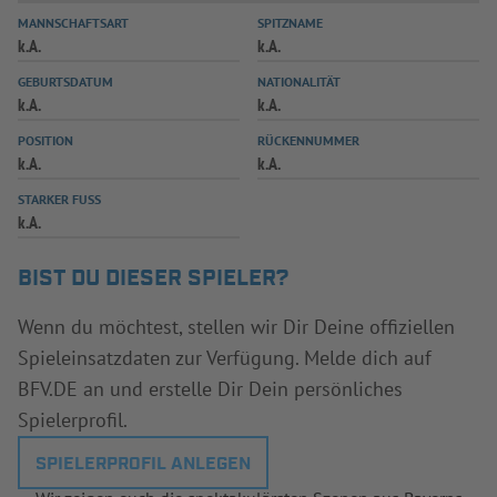
MANNSCHAFTSART
SPITZNAME
INFOTHEK
SPIELPLUS
k.A.
k.A.
GEBURTSDATUM
NATIONALITÄT
k.A.
k.A.
POSITION
RÜCKENNUMMER
k.A.
k.A.
STARKER FUSS
k.A.
BIST DU DIESER SPIELER?
Wenn du möchtest, stellen wir Dir Deine offiziellen
Spieleinsatzdaten zur Verfügung. Melde dich auf
BFV.DE an und erstelle Dir Dein persönliches
Spielerprofil.
SPIELERPROFIL ANLEGEN