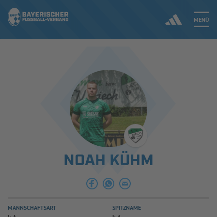
MENÜ
Jetzt einloggen
ERGEBNISSE & WETTBEWERBE
NEUIGKEITEN
SPIELBETRIEB & VERBANDSLEBEN
NOAH KÜHM
AUSBILDUNG & FÖRDERUNG
DER VERBAND
MANNSCHAFTSART
SPITZNAME