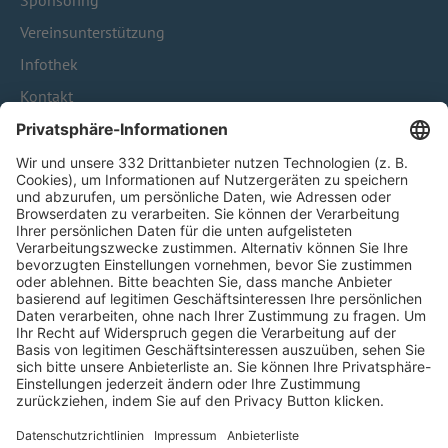
Sponsoring
Vereinsunterstützung
Infothek
Kontakt
HÄUFIG BESUCHTE SEITEN
Pässe und Vereinswechsel
Trainerausbildung
Schulungsangebot Vereinsmitarbeiter
BFV-Geschäftsstellen
Trainerbörse
Login SpielPlus
FOLGE DEM BFV