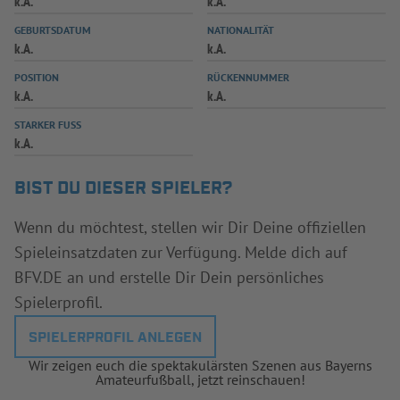
k.A.
k.A.
INFOTHEK
SPIELPLUS
GEBURTSDATUM
NATIONALITÄT
k.A.
k.A.
POSITION
RÜCKENNUMMER
k.A.
k.A.
STARKER FUSS
k.A.
BIST DU DIESER SPIELER?
Wenn du möchtest, stellen wir Dir Deine offiziellen
Spieleinsatzdaten zur Verfügung. Melde dich auf
BFV.DE an und erstelle Dir Dein persönliches
Spielerprofil.
SPIELERPROFIL ANLEGEN
Wir zeigen euch die spektakulärsten Szenen aus Bayerns
Amateurfußball, jetzt reinschauen!