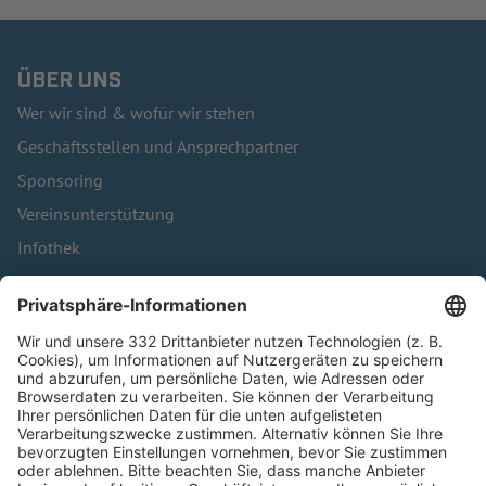
ÜBER UNS
Wer wir sind & wofür wir stehen
Geschäftsstellen und Ansprechpartner
Sponsoring
Vereinsunterstützung
Infothek
Kontakt
HÄUFIG BESUCHTE SEITEN
Pässe und Vereinswechsel
Trainerausbildung
Schulungsangebot Vereinsmitarbeiter
BFV-Geschäftsstellen