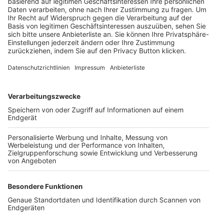
Trainerbörse
Login SpielPlus
FOLGE DEM BFV
TOP-VEREINE
TOP-PARTNER