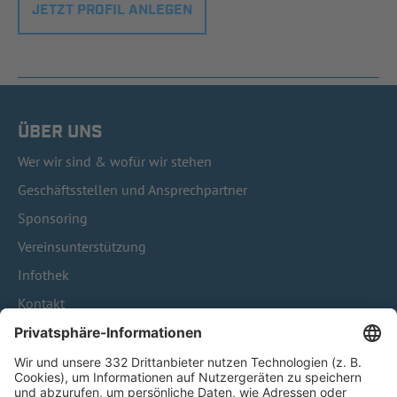
JETZT PROFIL ANLEGEN
ÜBER UNS
Wer wir sind & wofür wir stehen
Geschäftsstellen und Ansprechpartner
Sponsoring
Vereinsunterstützung
Infothek
Kontakt
HÄUFIG BESUCHTE SEITEN
Pässe und Vereinswechsel