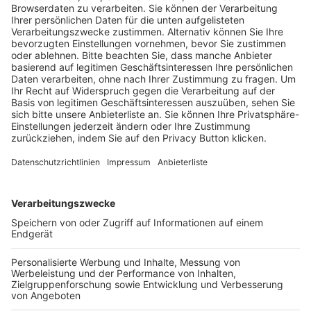
Trainerausbildung
Schulungsangebot Vereinsmitarbeiter
BFV-Geschäftsstellen
Trainerbörse
Login SpielPlus
FOLGE DEM BFV
TOP-VEREINE
TOP-PARTNER