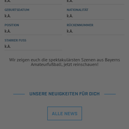
k.A.
k.A.
INFOTHEK
SPIELPLUS
GEBURTSDATUM
NATIONALITÄT
k.A.
k.A.
POSITION
RÜCKENNUMMER
k.A.
k.A.
STARKER FUSS
k.A.
Wir zeigen euch die spektakulärsten Szenen aus Bayerns
Amateurfußball, jetzt reinschauen!
UNSERE NEUIGKEITEN FÜR DICH
ALLE NEWS