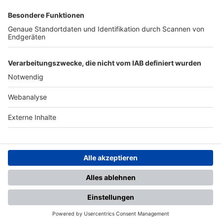
SFV
DFB
UEFA
FIFA
Nutzungsbedingungen
Datenschutz
Impressum