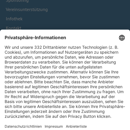
Sponsoring
Vereinsunterstützung
Infothek
Kontakt
HÄUFIG BESUCHTE SEITEN
Pässe und Vereinswechsel
Trainerausbildung
Schulungsangebot Vereinsmitarbeiter
BFV-Geschäftsstellen
Trainerbörse
Login SpielPlus
FOLGE DEM BFV