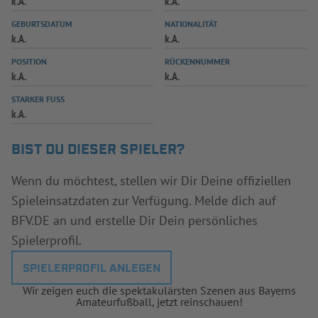
k.A.
k.A.
INFOTHEK
SPIELPLUS
GEBURTSDATUM
NATIONALITÄT
k.A.
k.A.
POSITION
RÜCKENNUMMER
k.A.
k.A.
STARKER FUSS
k.A.
BIST DU DIESER SPIELER?
Wenn du möchtest, stellen wir Dir Deine offiziellen
Spieleinsatzdaten zur Verfügung. Melde dich auf
BFV.DE an und erstelle Dir Dein persönliches
Spielerprofil.
SPIELERPROFIL ANLEGEN
Wir zeigen euch die spektakulärsten Szenen aus Bayerns
Amateurfußball, jetzt reinschauen!