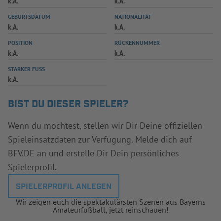
k.A.
k.A.
INFOTHEK
SPIELPLUS
GEBURTSDATUM
NATIONALITÄT
k.A.
k.A.
POSITION
RÜCKENNUMMER
k.A.
k.A.
STARKER FUSS
k.A.
BIST DU DIESER SPIELER?
Wenn du möchtest, stellen wir Dir Deine offiziellen
Spieleinsatzdaten zur Verfügung. Melde dich auf
BFV.DE an und erstelle Dir Dein persönliches
Spielerprofil.
SPIELERPROFIL ANLEGEN
Wir zeigen euch die spektakulärsten Szenen aus Bayerns
Amateurfußball, jetzt reinschauen!