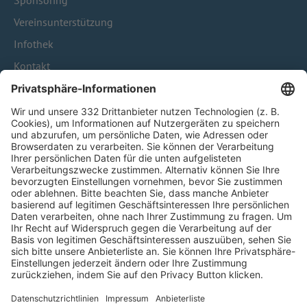
Sponsoring
Vereinsunterstützung
Infothek
Kontakt
HÄUFIG BESUCHTE SEITEN
Pässe und Vereinswechsel
Trainerausbildung
Schulungsangebot Vereinsmitarbeiter
BFV-Geschäftsstellen
Trainerbörse
Login SpielPlus
FOLGE DEM BFV