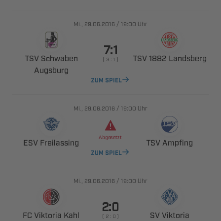
., 
/

Uhr

 
  
    

ZUM SPIEL
., 
/

Uhr

 
 
ZUM SPIEL
., 
/

Uhr

  
 
    