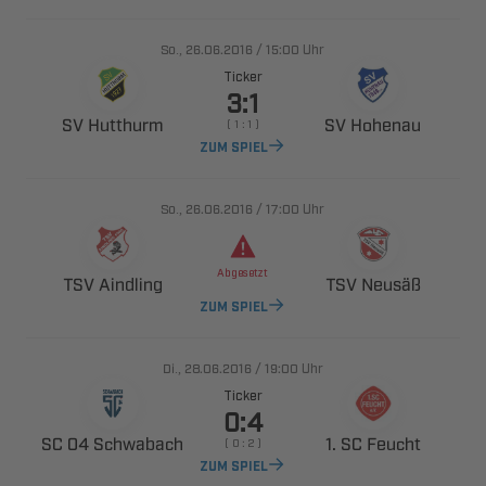
., 
/

Uhr
Ticker

 
 
    
ZUM SPIEL
., 
/

Uhr

 
 
ZUM SPIEL
., 
/

Uhr
Ticker

  
  
    
ZUM SPIEL