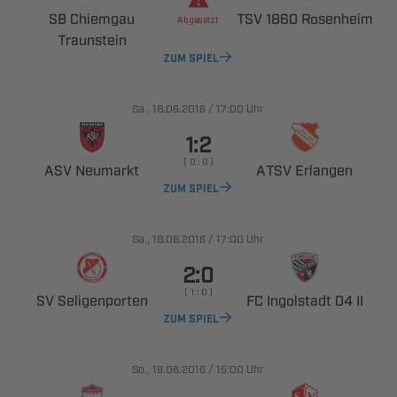
 
  


ZUM SPIEL
., 
/

Uhr

    
 
 
ZUM SPIEL
., 
/

Uhr

    
 
   
ZUM SPIEL
., 
/

Uhr