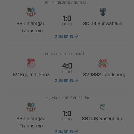
., 
/

Uhr

 
  
    

ZUM SPIEL
., 
/

Uhr

    
   
  
ZUM SPIEL
., 
/

Uhr

 
  
    

ZUM SPIEL