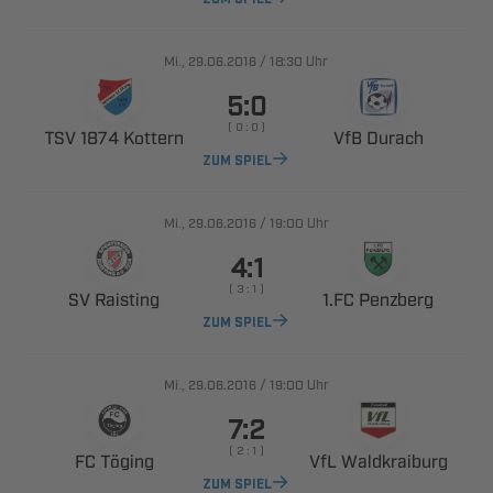
., 
/

Uhr

    
  
 
ZUM SPIEL
., 
/

Uhr

    
 
 
ZUM SPIEL
., 
/

Uhr

    
 
 
ZUM SPIEL