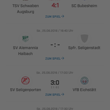

 
 

ZUM SPIEL
., 
/

Uhr
  
 
 

ZUM SPIEL
., 
/

Uhr

    
 
 
ZUM SPIEL
., 
/

Uhr