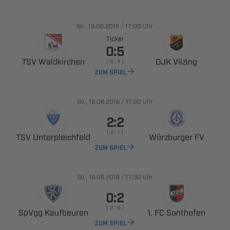
., 
/

Uhr
Ticker

 
 
    
ZUM SPIEL
., 
/

Uhr

    
 
 
ZUM SPIEL
., 
/

Uhr

    
 
  
ZUM SPIEL