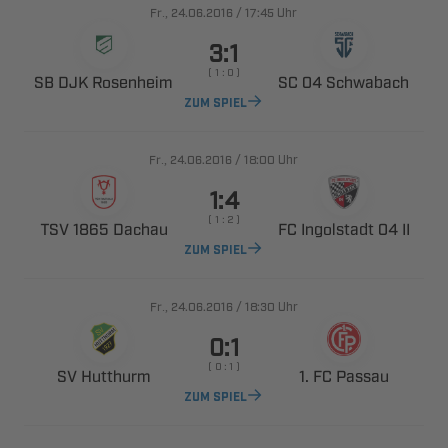
., 
/

Uhr

    
  
  
ZUM SPIEL
., 
/

Uhr

    
  
   
ZUM SPIEL
., 
/

Uhr

    
 
  
ZUM SPIEL