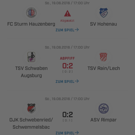
., 
/

Uhr

  
 
ZUM SPIEL
., 
/

Uhr
ABPFIFF

 
 ​
    

ZUM SPIEL
., 
/

Uhr

 ​
 
    

ZUM SPIEL