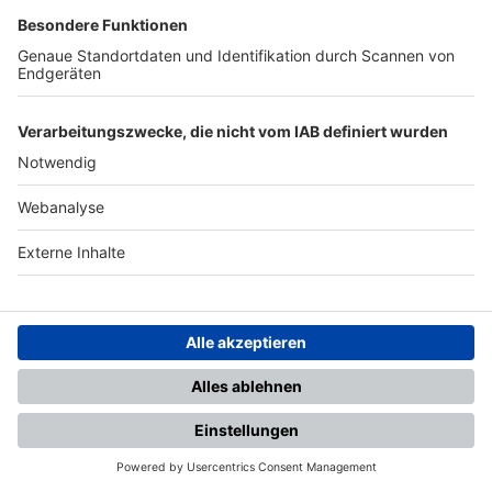

 
 
    

ZUM SPIEL
., 
/

Uhr

    
 
 
ZUM SPIEL
., 
/

Uhr
Ihr Gerät wird möglicherweise
nicht vollständig unterstützt.

Für die beste Nutzung empfehlen
 
 
    
wir ein kompatibles Gerät oder
 
einen aktuellen Browser.
ZUM SPIEL