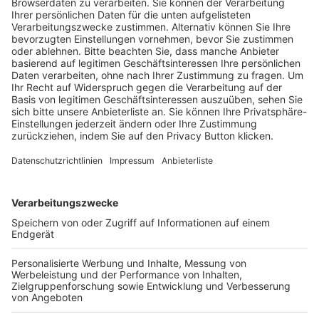
    
 
 
ZUM SPIEL
., 
/

Uhr

 
 
ZUM SPIEL
., 
/

Uhr

 
   
    

ZUM SPIEL
., 
/

Uhr