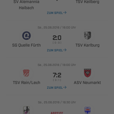
 
 

ZUM SPIEL
., 
/

Uhr

    
  
 
ZUM SPIEL
., 
/

Uhr

    
 ​
 
ZUM SPIEL
., 
/

Uhr
ABPFIFF