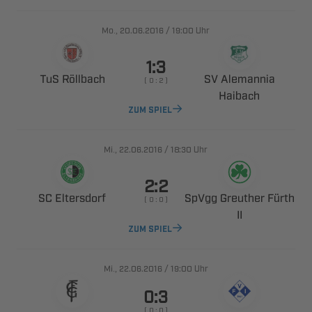
., 
/

Uhr

 
 
    

ZUM SPIEL
., 
/

Uhr

 
  
    

ZUM SPIEL
., 
/

Uhr

    