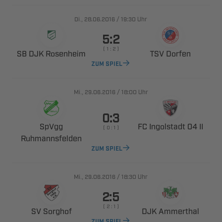
., 
/

Uhr

    
  
 
ZUM SPIEL
., 
/

Uhr


   
    

ZUM SPIEL
., 
/

Uhr

    
 
 
ZUM SPIEL