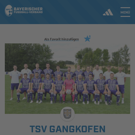
MENÜ
Jetzt einloggen
Als Favorit hinzufügen
ERGEBNISSE & WETTBEWERBE
NEUIGKEITEN
SPIELBETRIEB & VERBANDSLEBEN
AUSBILDUNG & FÖRDERUNG
DER VERBAND
TSV GANGKOFEN