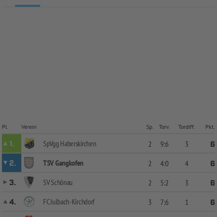
Pl.
Verein
Sp.
Torv.
Tordiff.
Pkt.
SpVgg Haberskirchen
1.
2
9:6
3
6
TSV Gangkofen
2.
2
4:0
4
6
SV Schönau
3.
2
5:2
3
6
FC Julbach-Kirchdorf
4.
3
7:6
1
6