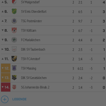
SV Malgersdorf
5.
2
2:1
1
4
SV Eintr. Oberdietfurt
6.
2
6:5
1
3
TSG Postmünster
7.
2
9:7
2
3
TSV Kößlarn
8.
2
6:7
-1
3
FC Mariakirchen
9.
2
4:4
0
2
DJK-SV Taubenbach
10.
2
2:3
-1
1
TSV-FC Arnstorf
11.
2
1:4
-3
1
TSV Massing
12.
3
6:11
-5
1
DJK SV Geratskirchen
13.
2
2:4
-2
0
SG Johannesbr.-Binab. 2
14.
2
1:4
-3
0
LEGENDE