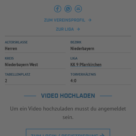
INFOTHEK
SPIELPLUS
ZUM VEREINSPROFIL
ZUR LIGA
ALTERSKLASSE
BEZIRK
Herren
Niederbayern
KREIS
LIGA
Niederbayern West
KK 9 Pfarrkirchen
TABELLENPLATZ
TORVERHÄLTNIS
2
4:0
VIDEO HOCHLADEN
Um ein Video hochzuladen musst du angemeldet
sein.