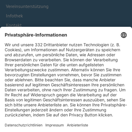
Vereinsunterstützung
Infothek
Kontakt
HÄUFIG BESUCHTE SEITEN
Pässe und Vereinswechsel
Trainerausbildung
Schulungsangebot Vereinsmitarbeiter
BFV-Geschäftsstellen
Trainerbörse
Login SpielPlus
FOLGE DEM BFV