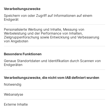
TOP-VEREINE
TOP-PARTNER
SFV
DFB
UEFA
FIFA
Nutzungsbedingungen
Datenschutz
Impressum