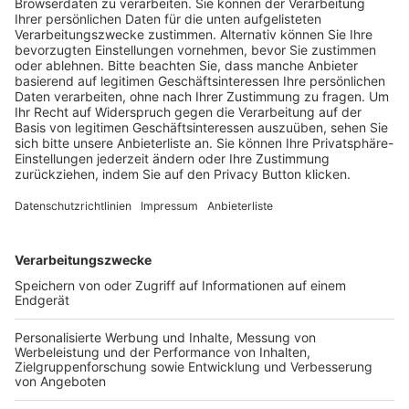
ÜBER UNS
Wer wir sind & wofür wir stehen
Geschäftsstellen und Ansprechpartner
Sponsoring
Vereinsunterstützung
Infothek
Kontakt
HÄUFIG BESUCHTE SEITEN
Pässe und Vereinswechsel
Trainerausbildung