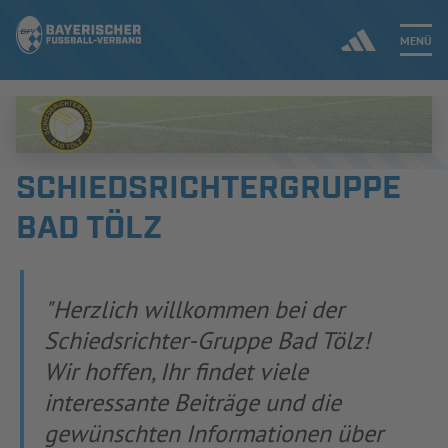
MENÜ
Jetzt einloggen
SCHIEDSRICHTERGRUPPE
ERGEBNISSE & WETTBEWERBE
BAD TÖLZ
NEUIGKEITEN
SPIELBETRIEB & VERBANDSLEBEN
Herzlich willkommen bei der
Schiedsrichter-Gruppe Bad Tölz!
AUSBILDUNG & FÖRDERUNG
Wir hoffen, Ihr findet viele
DER VERBAND
interessante Beiträge und die
gewünschten Informationen über