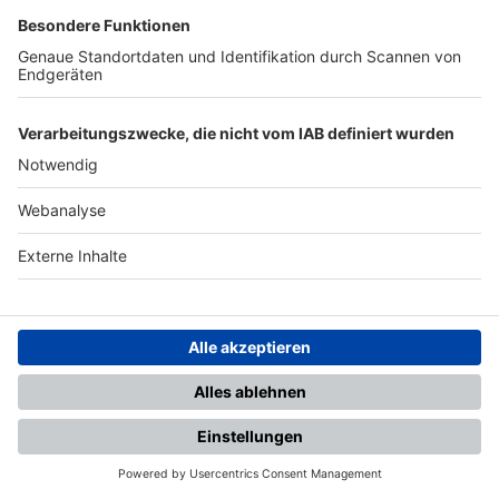
Schulungsangebot Vereinsmitarbeiter
BFV-Geschäftsstellen
Trainerbörse
Login SpielPlus
FOLGE DEM BFV
TOP-VEREINE
TOP-PARTNER