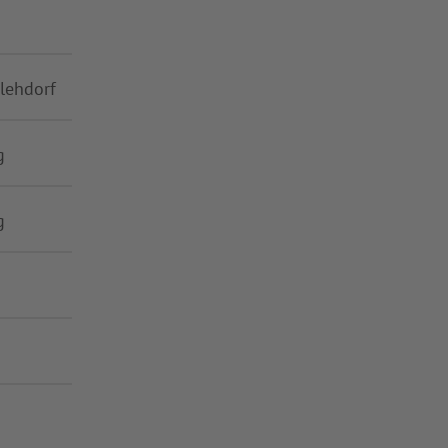
lehdorf
g
g
n