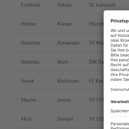
Frühholz
Tobias
SC Gaissach
Höhne
Kieran
Münchener Sp. VG
Hölscher
Alexander
SV Waakirchen
Holzheu
Alois
DJK Darching
Horak
Korbinian
FC Kochelsee-Sch
Maurer
Jannis
SV 1925 Bad Tölz
Misic
Danijel
SV 1925 Bad Tölz