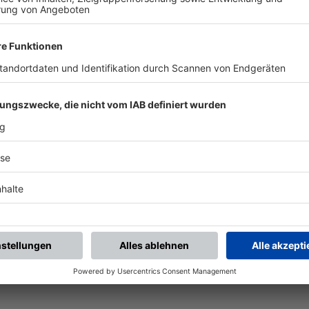
en
shausen