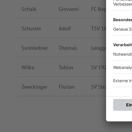
Schalk
Giovanni
FC Bayern Münch
Schuster
Adolf
TSV 1864 Wolfrat
Sonnleitner
Thomas
Lenggrieser SC 46
Wilka
Tobias
SV 1925 Bad Tölz
Zweckinger
Florian
SV Straßlach