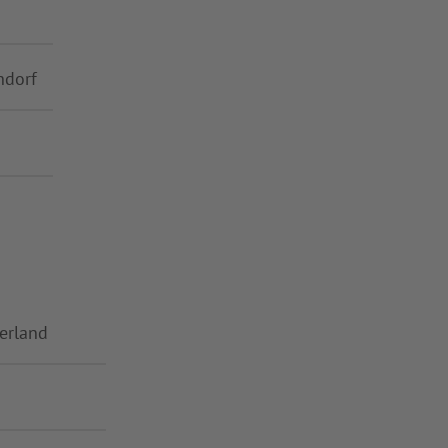
hdorf
erland