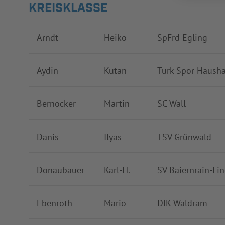
KREISKLASSE
Arndt
Heiko
SpFrd Egling
Aydin
Kutan
Türk Spor Haush
Bernöcker
Martin
SC Wall
Danis
Ilyas
TSV Grünwald
Donaubauer
Karl-H.
SV Baiernrain-Li
Ebenroth
Mario
DJK Waldram