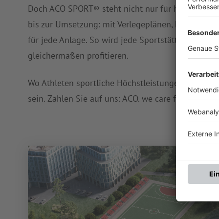
Doch ACO SPORT® steht nicht nur für herausragend
bis zur Umsetzung: mit Verlegeplänen, hydrauli
für jede Anlage. So wird jede Sportstätte zu einem
gleichermaßen profitieren.
Wo Athleten sportliche Höchstleistungen erziele
sein. Zählen Sie auf uns: ACO. we care for water.