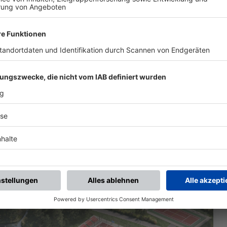
e Technik. Der Service begleitet Sie von der Planung
schen Berechnungen und maßgeschneiderten Lösungen
 Ort, an dem Sportler, Zuschauer und Veranstalter
n sollen, müssen auch die Rahmenbedingungen optimal