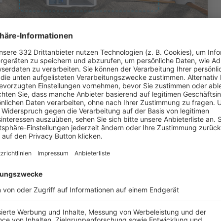
ung und
portstätten
ellen Anforderungen jeder Sportstätte an: Sie sichern
, Tennisplätzen oder Beachvolleyballfelder und
die Spielflächen, sondern auch angrenzende Bereiche
nte hinweg haben sich die Produkte des BFV-Partners
es Münchner Olympiastadions 1972 bis hin zu
Globus.