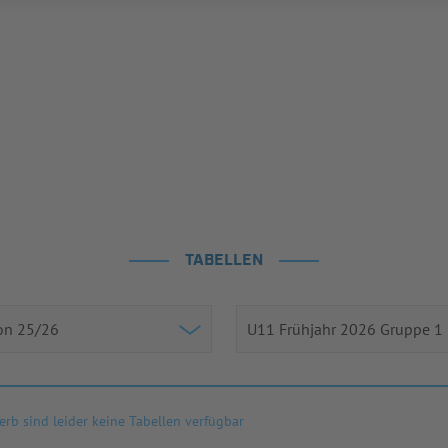
TABELLEN
rb sind leider keine Tabellen verfügbar