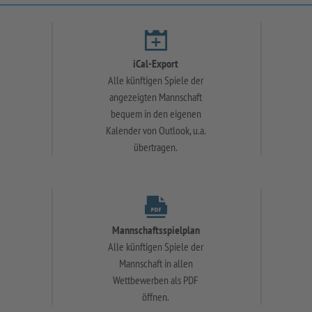
iCal-Export
Alle künftigen Spiele der
angezeigten Mannschaft
bequem in den eigenen
Kalender von Outlook, u.a.
übertragen.
Mannschaftsspielplan
Alle künftigen Spiele der
Mannschaft in allen
Wettbewerben als PDF
öffnen.