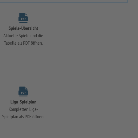
Spiele-Übersicht
Aktuelle Spiele und die
Tabelle als PDF öffnen.
Liga-Spielplan
Kompletten Liga-
Spielplan als PDF öffnen.