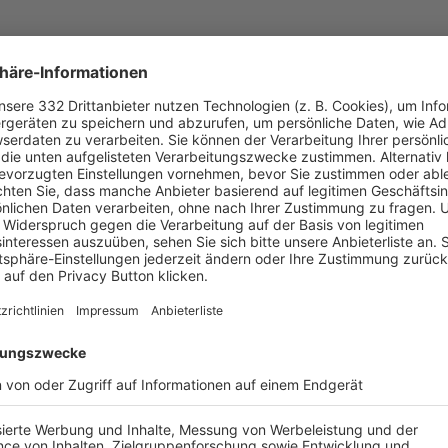
UNSERE NEUIGKEITEN FÜR DICH
ALLE NEWS