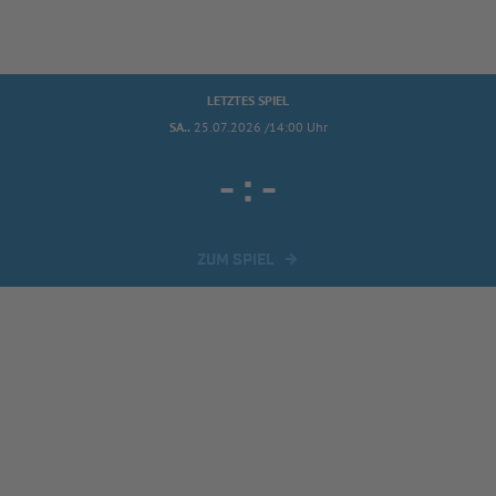
LETZTES SPIEL
SA..
25.07.2026 /14:00 Uhr
-
:
-
ZUM SPIEL