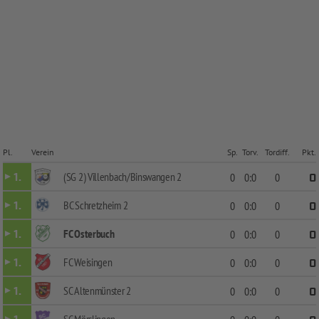
Pl.
Verein
Sp.
Torv.
Tordiff.
Pkt.
(SG 2) Villenbach/Binswangen 2
1.
0
0:0
0
0
BC Schretzheim 2
1.
0
0:0
0
0
FC Osterbuch
1.
0
0:0
0
0
FC Weisingen
1.
0
0:0
0
0
SC Altenmünster 2
1.
0
0:0
0
0