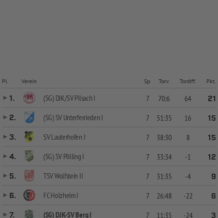
Pl.
Verein
Sp.
Torv.
Tordiff.
Pkt.
(SG) DJK/SV Pilsach I
1.
7
70:6
64
21
(SG) SV Unterferrieden I
2.
7
51:35
16
15
SV Lauterhofen I
3.
7
38:30
8
15
(SG) SV Pölling I
4.
7
33:34
-1
12
TSV Wolfstein II
5.
7
31:35
-4
9
FC Holzheim I
6.
7
26:48
-22
6
(SG) DJK-SV Berg I
7.
7
11:35
-24
3