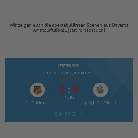
Wir zeigen euch die spektakulärsten Szenen aus Bayerns
Amateurfußball, jetzt reinschauen!
LETZTES SPIEL
DI..
30.06.2026 /18:00 Uhr
ABPFIFF


:
( 
 )
:
1. FC Deining I
(SG) DJK-
SV Berg I
ZUM SPIEL