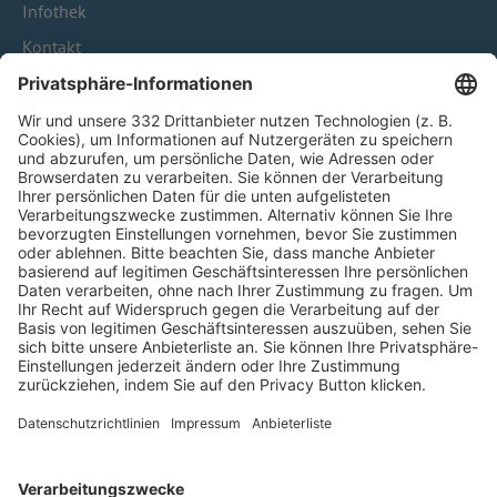
Infothek
Kontakt
HÄUFIG BESUCHTE SEITEN
Pässe und Vereinswechsel
Trainerausbildung
Schulungsangebot Vereinsmitarbeiter
BFV-Geschäftsstellen
Trainerbörse
Login SpielPlus
FOLGE DEM BFV