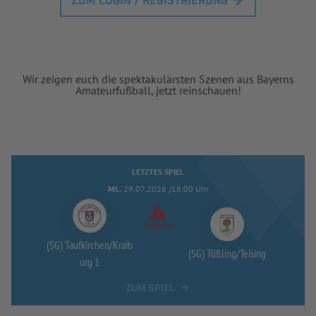
ZUM LOGIN / REGISTRIERUNG
Wir zeigen euch die spektakulärsten Szenen aus Bayerns
Amateurfußball, jetzt reinschauen!
LETZTES SPIEL
MI..
29.07.2026 /18:00 Uhr
Abgesetzt
(SG) Taufkirchen/
Kraib
(SG) Tüßling/
Teising
urg 1
ZUM SPIEL