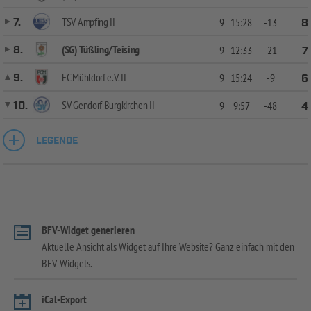
TSV Ampfing II
7.
9
15:28
-13
8
(SG) Tüßling/Teising
8.
9
12:33
-21
7
FC Mühldorf e.V. II
9.
9
15:24
-9
6
SV Gendorf Burgkirchen II
10.
9
9:57
-48
4
LEGENDE
BFV-Widget generieren
Aktuelle Ansicht als Widget auf Ihre Website? Ganz einfach mit den
BFV-Widgets.
iCal-Export