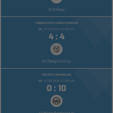
SV Schönau
TORREICHSTES UNENTSCHIEDEN
SA..
25.10.2025 /11:00 Uhr


:
JFG Ötting/
Inn III n.a.
HÖCHSTE NIEDERLAGE
SO..
21.06.2026 /13:00 Uhr


:
SV Wacker Burghausen III