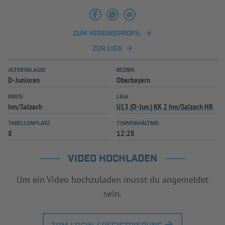
INFOTHEK
SPIELPLUS
ZUM VEREINSPROFIL
ZUR LIGA
ALTERSKLASSE
BEZIRK
D-Junioren
Oberbayern
KREIS
LIGA
Inn/Salzach
U13 (D-Jun.) KK 2 Inn/Salzach HR
TABELLENPLATZ
TORVERHÄLTNIS
8
12:28
VIDEO HOCHLADEN
Um ein Video hochzuladen musst du angemeldet
sein.