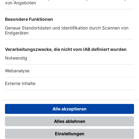
TOP-PARTNER
SFV
DFB
UEFA
FIFA
Nutzungsbedingungen
Datenschutz
Impressum