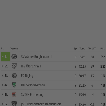
Pl.
Verein
Sp.
Torv.
Tordiff.
Pkt.
SV Wacker Burghausen III
1.
9
64:6
58
27
JFG Ötting/Inn II
2.
9
42:13
29
22
FC Töging
3.
9
30:17
13
16
DJK SV Pleiskirchen
4.
9
21:15
6
16
SV DJK Emmerting
5.
9
15:19
-4
10
(SG) Reichertsheim-Ramsau/Gars
6.
9
15:26
-11
10