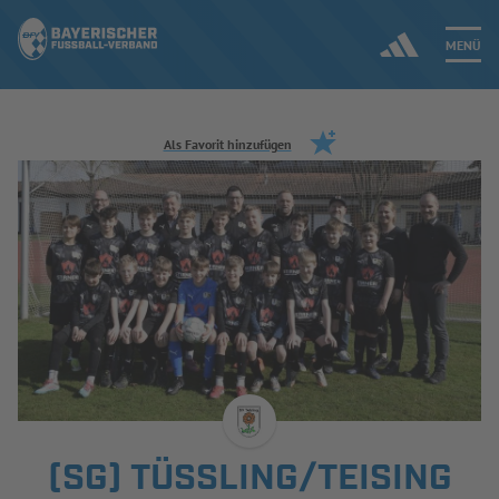
MENÜ
Jetzt einloggen
Als Favorit hinzufügen
ERGEBNISSE & WETTBEWERBE
NEUIGKEITEN
SPIELBETRIEB & VERBANDSLEBEN
AUSBILDUNG & FÖRDERUNG
DER VERBAND
(SG) TÜSSLING/TEISING