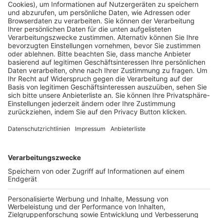
HÄUFIG BESUCHTE SEITEN
Pässe und Vereinswechsel
Trainerausbildung
Schulungsangebot Vereinsmitarbeiter
BFV-Geschäftsstellen
Trainerbörse
Login SpielPlus
FOLGE DEM BFV
TOP-VEREINE