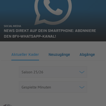
SOCIAL MEDIA
NEWS DIREKT AUF DEIN SMARTPHONE: ABONNIERE
DEN BFV-WHATSAPP-KANAL!
Aktueller Kader
Neuzugänge
Abgänge