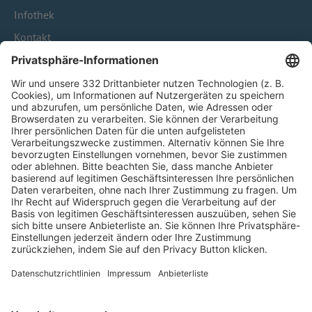
Infothek
Kontakt
HÄUFIG BESUCHTE SEITEN
Pässe und Vereinswechsel
Trainerausbildung
Schulungsangebot Vereinsmitarbeiter
BFV-Geschäftsstellen
Trainerbörse
Login SpielPlus
FOLGE DEM BFV