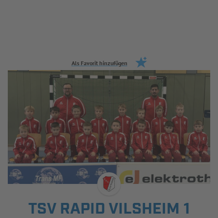
Jetzt einloggen
ERGEBNISSE & WETTBEWERBE
Als Favorit hinzufügen
NEUIGKEITEN
SPIELBETRIEB & VERBANDSLEBEN
AUSBILDUNG & FÖRDERUNG
DER VERBAND
INFOTHEK
SPIELPLUS
TSV RAPID VILSHEIM 1