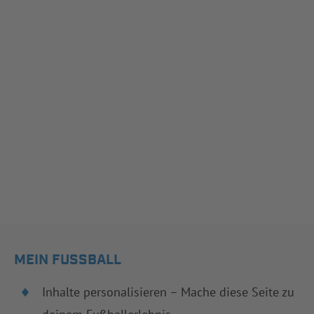
MEIN FUSSBALL
Inhalte personalisieren – Mache diese Seite zu