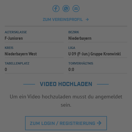
ZUM VEREINSPROFIL
ALTERSKLASSE
BEZIRK
F-Junioren
Niederbayern
KREIS
LIGA
Niederbayern West
U 09 (F-Jun.) Gruppe Kronwinkl
TABELLENPLATZ
TORVERHÄLTNIS
0
0:0
VIDEO HOCHLADEN
Um ein Video hochzuladen musst du angemeldet
sein.
ZUM LOGIN / REGISTRIERUNG