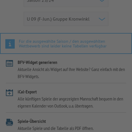
Für die ausgewählte Saison / den ausgewählten
Wettbewerb sind leider keine Tabellen verfügbar
BFV-Widget generieren
Aktuelle Ansicht als Widget auf Ihre Website? Ganz einfach mit den
BFV-Widgets.
iCal-Export
Alle künftigen Spiele der angezeigten Mannschaft bequem in den
eigenen Kalender von Outlook, u.a. übertragen.
Spiele-Übersicht
Aktuelle Spiele und die Tabelle als PDF öffnen.