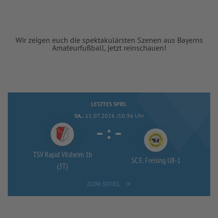
Wir zeigen euch die spektakulärsten Szenen aus Bayerns
Amateurfußball, jetzt reinschauen!
LETZTES SPIEL
SA..
11.07.2026 /10:36 Uhr
-
:
-
TSV Rapid Vilsheim 1b
SC E. Freising U8-
1
(3T)
ZUM SPIEL