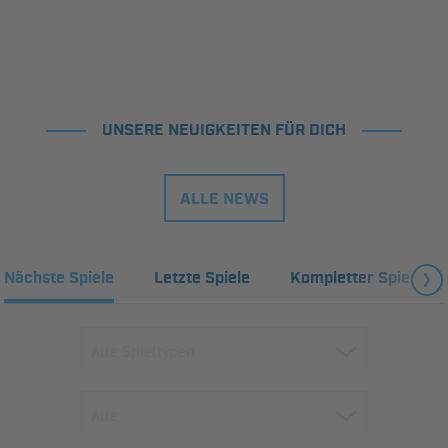
UNSERE NEUIGKEITEN FÜR DICH
ALLE NEWS
Nächste Spiele
Letzte Spiele
Kompletter Spielplan