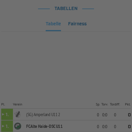
TABELLEN
Tabelle
Fairness
Pl.
Verein
Sp.
Torv.
Tordiff.
Pkt.
(SG) Amperland U11 2
1.
0
0:0
0
0
FC Alte Haide-DSC U11
1.
0
0:0
0
0