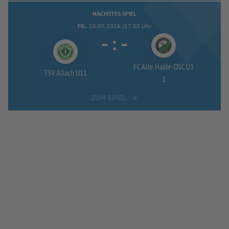
NÄCHSTES SPIEL
FR..
18.09.2026 /17:00 Uhr
-
:
-
FC Alte Haide-
DSC U1
TSV Allach U11
1
ZUM SPIEL