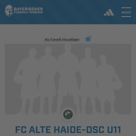
MENÜ
Jetzt einloggen
Als Favorit hinzufügen
ERGEBNISSE & WETTBEWERBE
NEUIGKEITEN
SPIELBETRIEB & VERBANDSLEBEN
AUSBILDUNG & FÖRDERUNG
DER VERBAND
FC ALTE HAIDE-DSC U11