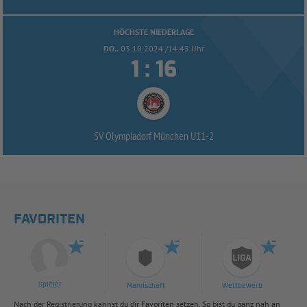
HÖCHSTE NIEDERLAGE
DO..
03.10.2024 /14:45 Uhr


:
SV Olympiadorf München U11-
2
FAVORITEN
Spieler
Mannschaft
Wettbewerb
Nach der Registrierung kannst du dir Favoriten setzen. So bist du ganz nah an