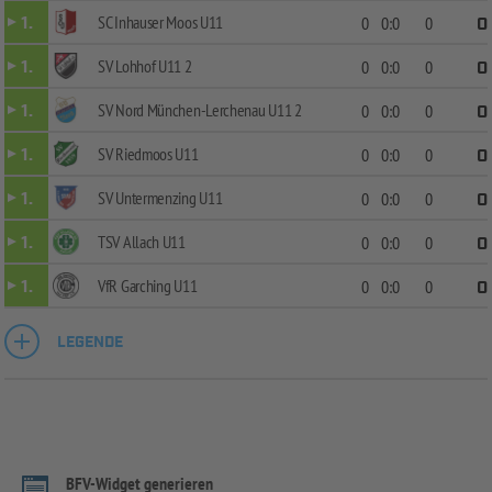
SC Inhauser Moos U11
1.
0
0:0
0
0
SV Lohhof U11 2
1.
0
0:0
0
0
SV Nord München-Lerchenau U11 2
1.
0
0:0
0
0
SV Riedmoos U11
1.
0
0:0
0
0
SV Untermenzing U11
1.
0
0:0
0
0
TSV Allach U11
1.
0
0:0
0
0
VfR Garching U11
1.
0
0:0
0
0
LEGENDE
BFV-Widget generieren