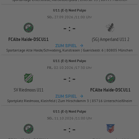
U11 (E-J) Nord Pulpo
SO..
27.09.2026 /11:00 Uhr
-
:
-
FC Alte Haide-
DSC U11
(SG) Amperland U11 2
ZUM SPIEL
Sportanlage Alte Haide/Schwabing, Kunstrasen | Guerickestr. 6 | 80805 München
U11 (E-J) Nord Pulpo
FR..
02.10.2026 /17:30 Uhr
-
:
-
SV Riedmoos U11
FC Alte Haide-
DSC U11
ZUM SPIEL
Sportplatz Riedmoos, Kleinfeld | Zum Hirschdamm 3 | 85716 Unterschleißheim
U11 (E-J) Nord Pulpo
SO..
11.10.2026 /11:00 Uhr
-
:
-