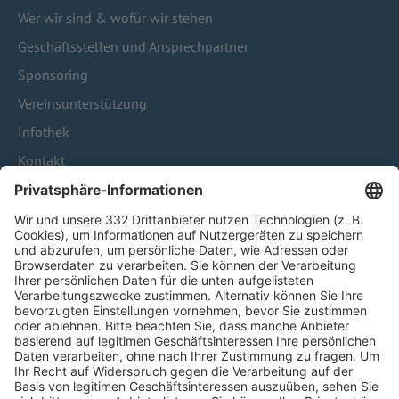
Wer wir sind & wofür wir stehen
Geschäftsstellen und Ansprechpartner
Sponsoring
Vereinsunterstützung
Infothek
Kontakt
HÄUFIG BESUCHTE SEITEN
Pässe und Vereinswechsel
Trainerausbildung
Schulungsangebot Vereinsmitarbeiter
BFV-Geschäftsstellen
Trainerbörse
Login SpielPlus