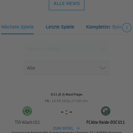
ALLE NEWS
Nächste Spiele
Letzte Spiele
Kompletter Spielplan
U11 (E-J) Nord Pulpo
FR..
18.09.2026 /17:00 Uhr
-
:
-
TSV Allach U11
FC Alte Haide-
DSC U11
ZUM SPIEL
Sportanlage Enterstraße, Kunstrasenplatz | Enterstr. 55 | 80999 München