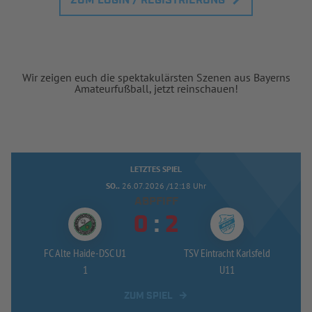
ZUM LOGIN / REGISTRIERUNG
Wir zeigen euch die spektakulärsten Szenen aus Bayerns
Amateurfußball, jetzt reinschauen!
LETZTES SPIEL
SO..
26.07.2026 /12:18 Uhr
ABPFIFF


:
FC Alte Haide-
DSC U1
TSV Eintracht Karlsfeld
1
U11
ZUM SPIEL