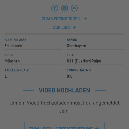
INFOTHEK
SPIELPLUS
ZUM VEREINSPROFIL
ZUR LIGA
ALTERSKLASSE
BEZIRK
E-Junioren
Oberbayern
KREIS
LIGA
München
U11 (E-J) Nord Pulpo
TABELLENPLATZ
TORVERHÄLTNIS
1
0:0
VIDEO HOCHLADEN
Um ein Video hochzuladen musst du angemeldet
sein.