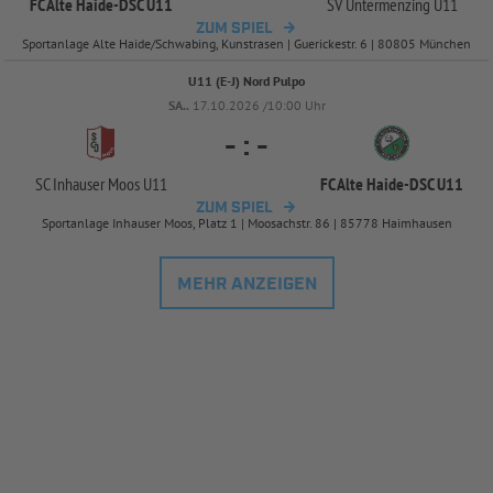
FC Alte Haide-
DSC U11
SV Untermenzing U11
ZUM SPIEL
Sportanlage Alte Haide/Schwabing, Kunstrasen | Guerickestr. 6 | 80805 München
U11 (E-J) Nord Pulpo
SA..
17.10.2026 /10:00 Uhr
-
:
-
SC Inhauser Moos U11
FC Alte Haide-
DSC U11
ZUM SPIEL
Sportanlage Inhauser Moos, Platz 1 | Moosachstr. 86 | 85778 Haimhausen
MEHR ANZEIGEN