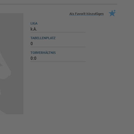
Als Favorit hinzufügen
LIGA
k.A.
TABELLENPLATZ
0
TORVERHÄLTNIS
0:0