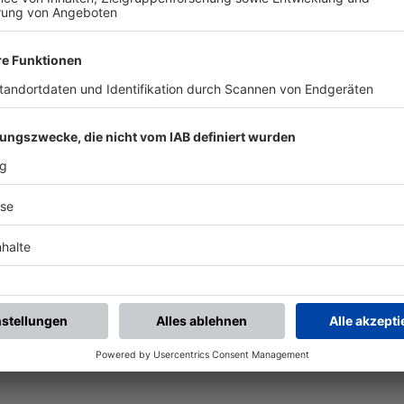
chste Spiele
Letzte Spiele
Kompletter Spielplan
piele.