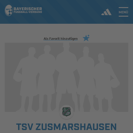
MENÜ
Jetzt einloggen
Als Favorit hinzufügen
ERGEBNISSE & WETTBEWERBE
NEUIGKEITEN
SPIELBETRIEB & VERBANDSLEBEN
AUSBILDUNG & FÖRDERUNG
DER VERBAND
TSV ZUSMARSHAUSEN