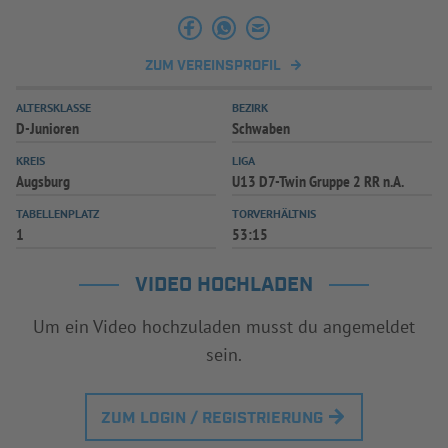
INFOTHEK
SPIELPLUS
ZUM VEREINSPROFIL
ALTERSKLASSE
BEZIRK
D-Junioren
Schwaben
KREIS
LIGA
Augsburg
U13 D7-Twin Gruppe 2 RR n.A.
TABELLENPLATZ
TORVERHÄLTNIS
1
53:15
VIDEO HOCHLADEN
Um ein Video hochzuladen musst du angemeldet
sein.
ZUM LOGIN / REGISTRIERUNG