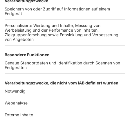
TOP-VEREINE
TOP-PARTNER
SFV
DFB
UEFA
FIFA
Nutzungsbedingungen
Datenschutz
Impressum