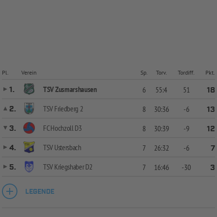
Pl.
Verein
Sp.
Torv.
Tordiff.
Pkt.
TSV Zusmarshausen
1.
6
55:4
51
18
TSV Friedberg 2
2.
8
30:36
-6
13
FC Hochzoll D3
3.
8
30:39
-9
12
TSV Ustersbach
4.
7
26:32
-6
7
TSV Kriegshaber D2
5.
7
16:46
-30
3
LEGENDE