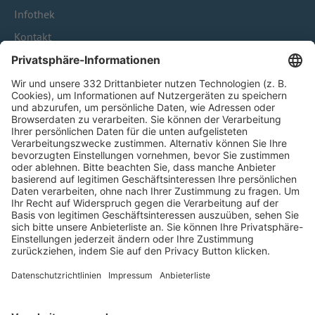
Infothek
Kontakt
HÄUFIG BESUCHTE SEITEN
Pässe und Vereinswechsel
Trainerausbildung
Schulungsangebot Vereinsmitarbeiter
BFV-Geschäftsstellen
Trainerbörse
Login SpielPlus
FOLGE DEM BFV