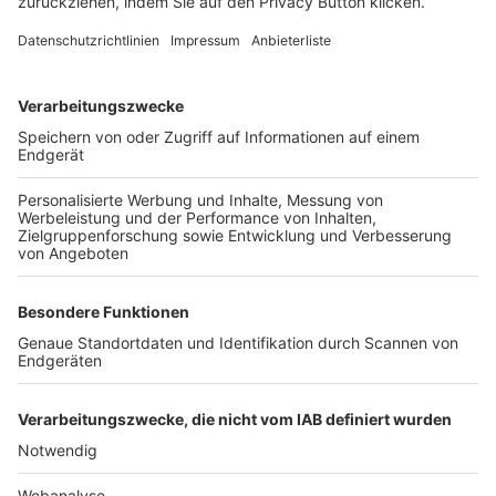
FOLGE DEM BFV
TOP-VEREINE
TOP-PARTNER
SFV
DFB
UEFA
FIFA