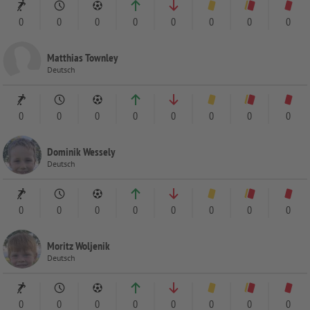
0
0
0
0
0
0
0
0
Matthias Townley
Deutsch
0
0
0
0
0
0
0
0
Dominik Wessely
Deutsch
0
0
0
0
0
0
0
0
Moritz Woljenik
Deutsch
0
0
0
0
0
0
0
0