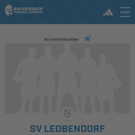
MENÜ
Jetzt einloggen
Als Favorit hinzufügen
ERGEBNISSE & WETTBEWERBE
NEUIGKEITEN
SPIELBETRIEB & VERBANDSLEBEN
AUSBILDUNG & FÖRDERUNG
DER VERBAND
SV LEOBENDORF