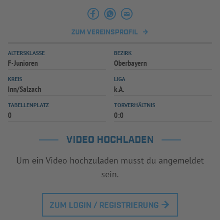
INFOTHEK
SPIELPLUS
ZUM VEREINSPROFIL
ALTERSKLASSE
BEZIRK
F-Junioren
Oberbayern
KREIS
LIGA
Inn/Salzach
k.A.
TABELLENPLATZ
TORVERHÄLTNIS
0
0:0
VIDEO HOCHLADEN
Um ein Video hochzuladen musst du angemeldet
sein.
ZUM LOGIN / REGISTRIERUNG