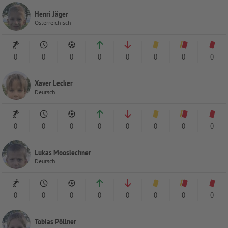
Henri Jäger
Österreichisch
0
0
0
0
0
0
0
0
Xaver Lecker
Deutsch
0
0
0
0
0
0
0
0
Lukas Mooslechner
Deutsch
0
0
0
0
0
0
0
0
Tobias Pöllner