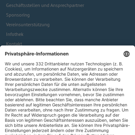
Geschäftsstellen und Ansprechpartner
Sponsoring
Vereinsunterstützung
Infothek
Kontakt
HÄUFIG BESUCHTE SEITEN
Pässe und Vereinswechsel
Trainerausbildung
Schulungsangebot Vereinsmitarbeiter
BFV-Geschäftsstellen
Trainerbörse
Login SpielPlus