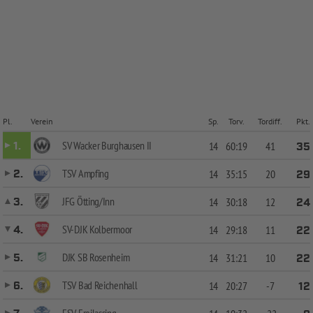
Pl.
Verein
Sp.
Torv.
Tordiff.
Pkt.
SV Wacker Burghausen II
1.
14
60:19
41
35
TSV Ampfing
2.
14
35:15
20
29
JFG Ötting/Inn
3.
14
30:18
12
24
SV-DJK Kolbermoor
4.
14
29:18
11
22
DJK SB Rosenheim
5.
14
31:21
10
22
TSV Bad Reichenhall
6.
14
20:27
-7
12
ESV Freilassing