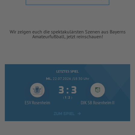
Wir zeigen euch die spektakulärsten Szenen aus Bayerns
Amateurfußball, jetzt reinschauen!
LETZTES SPIEL
MI..
22.07.2026 /18:30 Uhr


:
( 
 )
:
ESV Rosenheim
DJK SB Rosenheim II
ZUM SPIEL