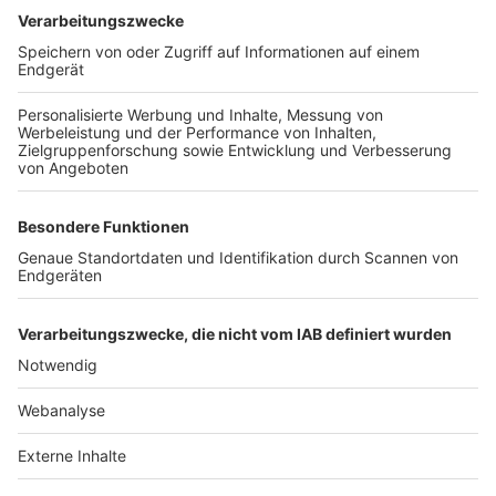
TOP-VEREINE
TOP-PARTNER
SFV
DFB
UEFA
FIFA
Nutzungsbedingungen
Datenschutz
Impressum