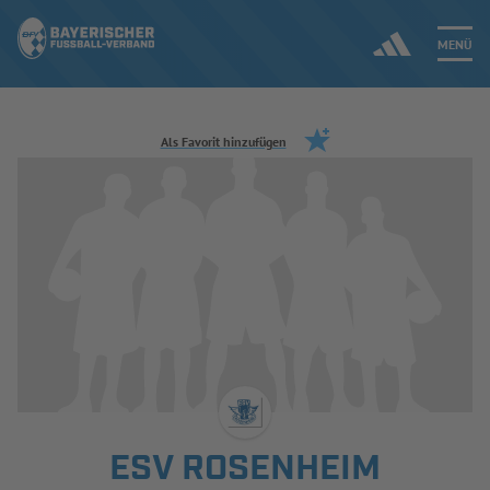
MENÜ
Jetzt einloggen
Als Favorit hinzufügen
ERGEBNISSE & WETTBEWERBE
NEUIGKEITEN
SPIELBETRIEB & VERBANDSLEBEN
AUSBILDUNG & FÖRDERUNG
DER VERBAND
ESV ROSENHEIM