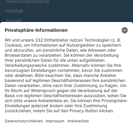
Vereinsunterstützung
Infothek
Kontakt
HÄUFIG BESUCHTE SEITEN
Pässe und Vereinswechsel
Trainerausbildung
Schulungsangebot Vereinsmitarbeiter
BFV-Geschäftsstellen
Trainerbörse
Login SpielPlus
FOLGE DEM BFV