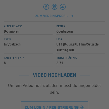
INFOTHEK
SPIELPLUS
ZUM VEREINSPROFIL
ALTERSKLASSE
BEZIRK
D-Junioren
Oberbayern
KREIS
LIGA
Inn/Salzach
U13 (D-Jun.) KL 1 Inn/Salzach -
Aufstieg BOL
TABELLENPLATZ
TORVERHÄLTNIS
8
6:71
VIDEO HOCHLADEN
Um ein Video hochzuladen musst du angemeldet
sein.
ZUM LOGIN / REGISTRIERUNG