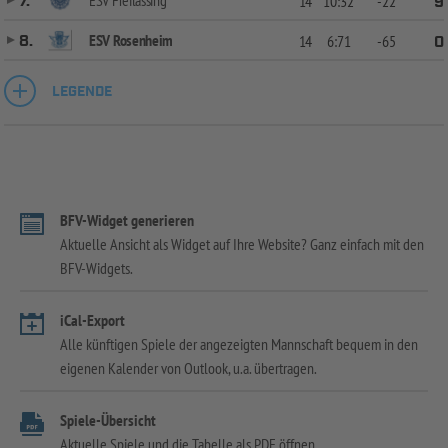
7.
14
10:32
-22
9
ESV Rosenheim
8.
14
6:71
-65
0
LEGENDE
BFV-Widget generieren
Aktuelle Ansicht als Widget auf Ihre Website? Ganz einfach mit den
BFV-Widgets.
iCal-Export
Alle künftigen Spiele der angezeigten Mannschaft bequem in den
eigenen Kalender von Outlook, u.a. übertragen.
Spiele-Übersicht
Aktuelle Spiele und die Tabelle als PDF öffnen.