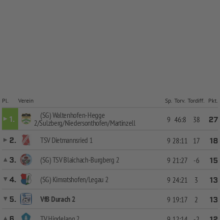
Pl.
Verein
Sp.
Torv.
Tordiff.
Pkt.
(SG) Waltenhofen-Hegge
1.
9
46:8
38
27
2/Sulzberg/Niedersonthofen/Martinzell
TSV Dietmannsried 1
2.
9
28:11
17
18
(SG) TSV Blaichach-Burgberg 2
3.
9
21:27
-6
15
(SG) Kimratshofen/Legau 2
4.
9
24:21
3
13
VfB Durach 2
5.
9
19:17
2
13
TV Hindelang 2
6.
9
12:14
-2
12