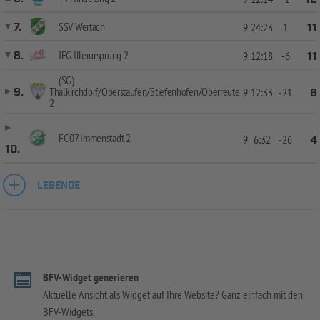
SSV Wertach
7.
9
24:23
1
11
JFG Illerursprung 2
8.
9
12:18
-6
11
(SG)
Thalkirchdorf/Oberstaufen/Stiefenhofen/Oberreute
9.
9
12:33
-21
6
2
FC 07 Immenstadt 2
9
6:32
-26
4
10.
LEGENDE
BFV-Widget generieren
Aktuelle Ansicht als Widget auf Ihre Website? Ganz einfach mit den
BFV-Widgets.