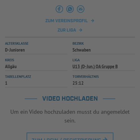
ZUM VEREINSPROFIL
ZUR LIGA
ALTERSKLASSE
BEZIRK
D-Junioren
Schwaben
KREIS
LIGA
Allgäu
U13 (D-Jun.) OA Gruppe B
TABELLENPLATZ
TORVERHÄLTNIS
1
25:12
VIDEO HOCHLADEN
Um ein Video hochzuladen musst du angemeldet
sein.