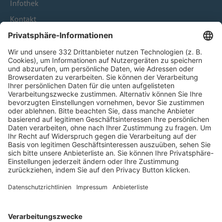
Infothek
Kontakt
HÄUFIG BESUCHTE SEITEN
Pässe und Vereinswechsel
Trainerausbildung
Schulungsangebot Vereinsmitarbeiter
BFV-Geschäftsstellen
Trainerbörse
Login SpielPlus
FOLGE DEM BFV