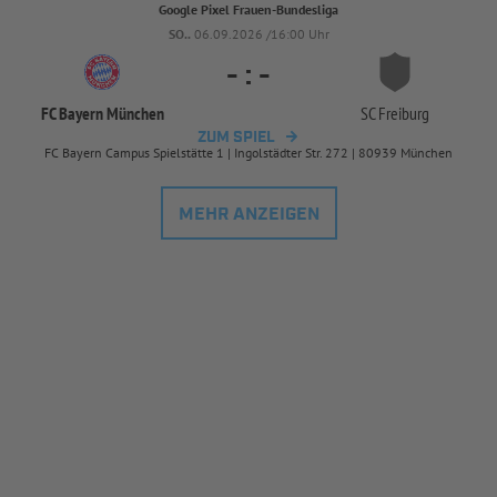
Google Pixel Frauen-Bundesliga
SO..
06.09.2026 /16:00 Uhr
-
:
-
FC Bayern München
SC Freiburg
ZUM SPIEL
FC Bayern Campus Spielstätte 1 | Ingolstädter Str. 272 | 80939 München
MEHR ANZEIGEN