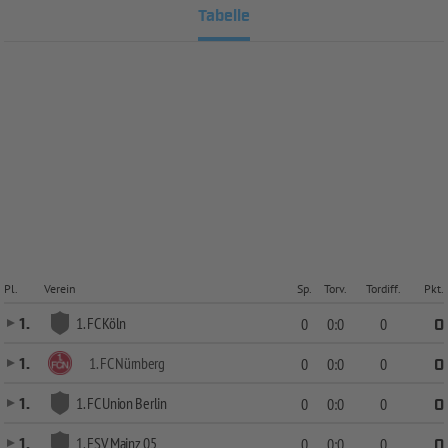
Tabelle
Pl.
Verein
Sp.
Torv.
Tordiff.
Pkt.
1. FC Köln
1.
0
0:0
0
0
1. FC Nürnberg
1.
0
0:0
0
0
1. FC Union Berlin
1.
0
0:0
0
0
1. FSV Mainz 05
1.
0
0:0
0
0