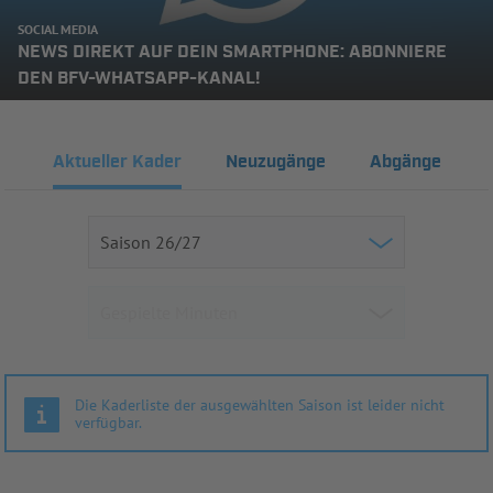
SOCIAL MEDIA
NEWS DIREKT AUF DEIN SMARTPHONE: ABONNIERE
DEN BFV-WHATSAPP-KANAL!
Aktueller Kader
Neuzugänge
Abgänge
Die Kaderliste der ausgewählten Saison ist leider nicht
verfügbar.