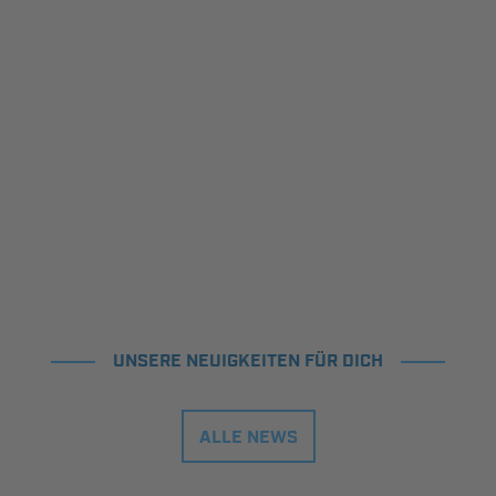
UNSERE NEUIGKEITEN FÜR DICH
ALLE NEWS