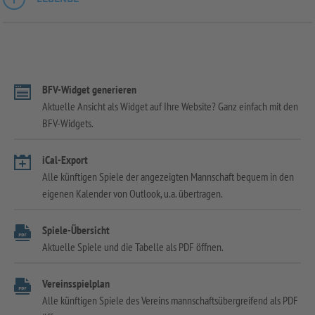
BFV-Widget generieren
Aktuelle Ansicht als Widget auf Ihre Website? Ganz einfach mit den
BFV-Widgets.
iCal-Export
Alle künftigen Spiele der angezeigten Mannschaft bequem in den
eigenen Kalender von Outlook, u.a. übertragen.
Spiele-Übersicht
Aktuelle Spiele und die Tabelle als PDF öffnen.
Vereinsspielplan
Alle künftigen Spiele des Vereins mannschaftsübergreifend als PDF