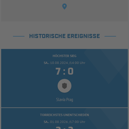
HISTORISCHE EREIGNISSE
HÖCHSTER SIEG
SA..
10.08.2024 /14:00 Uhr


:
Slavia Prag
TORREICHSTES UNENTSCHIEDEN
SA..
01.08.2026 /17:00 Uhr