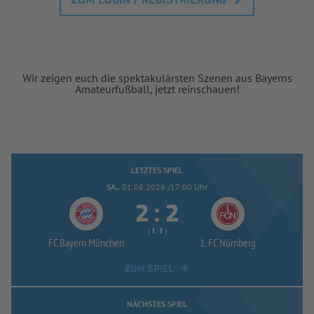
ZUM LOGIN / REGISTRIERUNG
Wir zeigen euch die spektakulärsten Szenen aus Bayerns
Amateurfußball, jetzt reinschauen!
LETZTES SPIEL
SA..
01.08.2026 /17:00 Uhr


:
( 
 )
:
FC Bayern München
1. FC Nürnberg
ZUM SPIEL
NÄCHSTES SPIEL