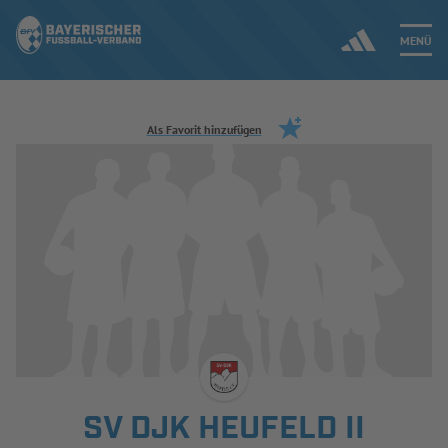
MENÜ
Jetzt einloggen
Als Favorit hinzufügen
ERGEBNISSE & WETTBEWERBE
NEUIGKEITEN
SPIELBETRIEB & VERBANDSLEBEN
AUSBILDUNG & FÖRDERUNG
DER VERBAND
SV DJK HEUFELD II