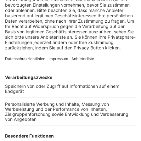
Schulungsangebot Vereinsmitarbeiter
BFV-Geschäftsstellen
Trainerbörse
Login SpielPlus
FOLGE DEM BFV
TOP-VEREINE
TOP-PARTNER