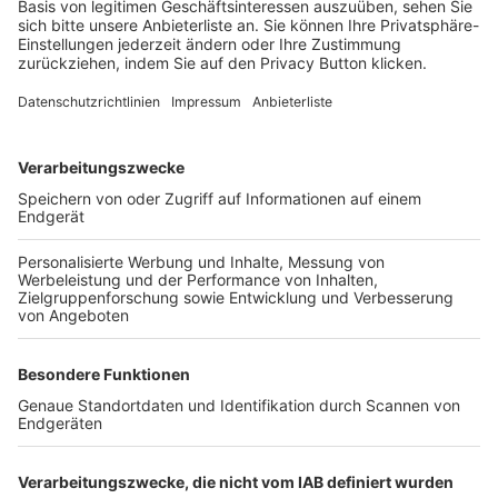
Login SpielPlus
FOLGE DEM BFV
TOP-VEREINE
TOP-PARTNER