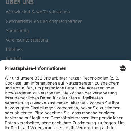
ÜBER UNS
Wer wir sind & wofür wir stehen
Geschäftsstellen und Ansprechpartner
Sponsoring
Vereinsunterstützung
Infothek
Kontakt
HÄUFIG BESUCHTE SEITEN
Pässe und Vereinswechsel
Trainerausbildung
Schulungsangebot Vereinsmitarbeiter
BFV-Geschäftsstellen
Trainerbörse