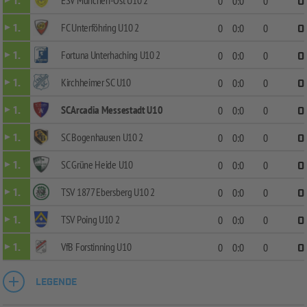
1.
0
0:0
0
0
FC Unterföhring U10 2
1.
0
0:0
0
0
Fortuna Unterhaching U10 2
1.
0
0:0
0
0
Kirchheimer SC U10
1.
0
0:0
0
0
SC Arcadia Messestadt U10
1.
0
0:0
0
0
SC Bogenhausen U10 2
1.
0
0:0
0
0
SC Grüne Heide U10
1.
0
0:0
0
0
TSV 1877 Ebersberg U10 2
1.
0
0:0
0
0
TSV Poing U10 2
1.
0
0:0
0
0
VfB Forstinning U10
1.
0
0:0
0
0
LEGENDE