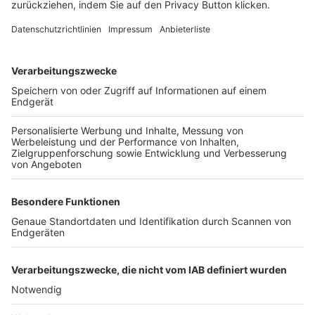
Login SpielPlus
FOLGE DEM BFV
TOP-VEREINE
TOP-PARTNER