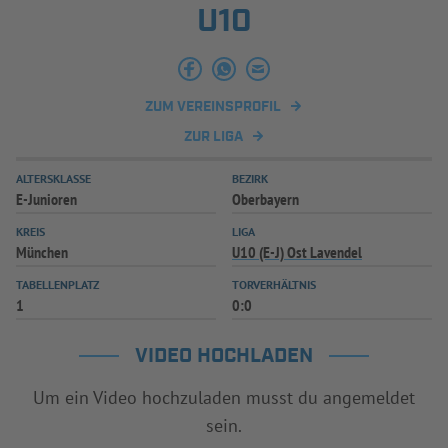
U10
INFOTHEK
SPIELPLUS
ZUM VEREINSPROFIL
ZUR LIGA
ALTERSKLASSE
BEZIRK
E-Junioren
Oberbayern
KREIS
LIGA
München
U10 (E-J) Ost Lavendel
TABELLENPLATZ
TORVERHÄLTNIS
1
0:0
VIDEO HOCHLADEN
Um ein Video hochzuladen musst du angemeldet
sein.