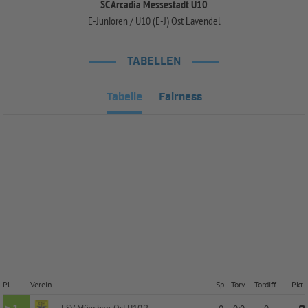
SC Arcadia Messestadt U10
E-Junioren / U10 (E-J) Ost Lavendel
TABELLEN
Tabelle
Fairness
Pl.
Verein
Sp.
Torv.
Tordiff.
Pkt.
ESV München-Ost U10 2