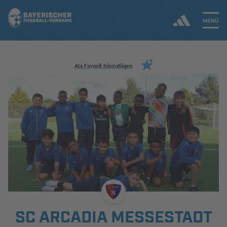
MENÜ
Jetzt einloggen
Als Favorit hinzufügen
ERGEBNISSE & WETTBEWERBE
NEUIGKEITEN
SPIELBETRIEB & VERBANDSLEBEN
AUSBILDUNG & FÖRDERUNG
DER VERBAND
SC ARCADIA MESSESTADT