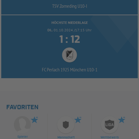
TSV Zorneding U10-
I
HÖCHSTE NIEDERLAGE
DI..
01.10.2024 /17:15 Uhr


:
FC Perlach 1925 München U10-
1
FAVORITEN
Spieler
Mannschaft
Wettbewerb