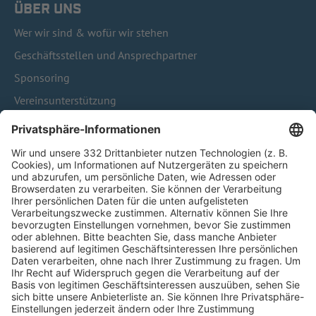
ÜBER UNS
Wer wir sind & wofür wir stehen
Geschäftsstellen und Ansprechpartner
Sponsoring
Vereinsunterstützung
Infothek
Kontakt
HÄUFIG BESUCHTE SEITEN
Pässe und Vereinswechsel
Trainerausbildung
Schulungsangebot Vereinsmitarbeiter
BFV-Geschäftsstellen
Trainerbörse