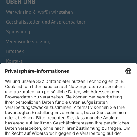
ÜBER UNS
Wer wir sind & wofür wir stehen
Geschäftsstellen und Ansprechpartner
Sponsoring
Vereinsunterstützung
Infothek
Kontakt
HÄUFIG BESUCHTE SEITEN
Pässe und Vereinswechsel
Trainerausbildung
Schulungsangebot Vereinsmitarbeiter
BFV-Geschäftsstellen
Trainerbörse