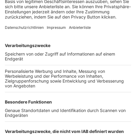
Login SpielPlus
FOLGE DEM BFV
TOP-VEREINE
TOP-PARTNER