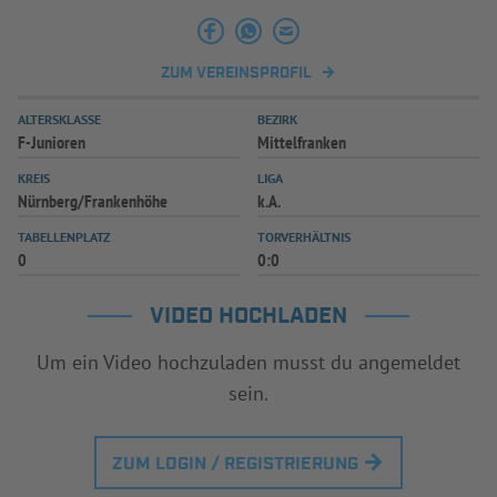
INFOTHEK
SPIELPLUS
ZUM VEREINSPROFIL
ALTERSKLASSE
BEZIRK
F-Junioren
Mittelfranken
KREIS
LIGA
Nürnberg/Frankenhöhe
k.A.
TABELLENPLATZ
TORVERHÄLTNIS
0
0:0
VIDEO HOCHLADEN
Um ein Video hochzuladen musst du angemeldet
sein.
ZUM LOGIN / REGISTRIERUNG