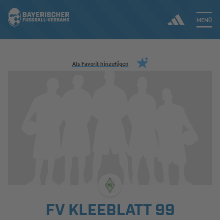
MENÜ
Jetzt einloggen
Als Favorit hinzufügen
ERGEBNISSE & WETTBEWERBE
NEUIGKEITEN
SPIELBETRIEB & VERBANDSLEBEN
AUSBILDUNG & FÖRDERUNG
DER VERBAND
FV KLEEBLATT 99