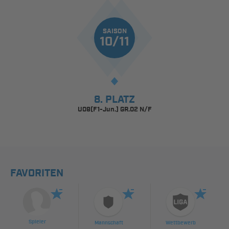
SAISON
10/11
8. PLATZ
U09(F1-Jun.) GR.02 N/F
FAVORITEN
Spieler
Mannschaft
Wettbewerb