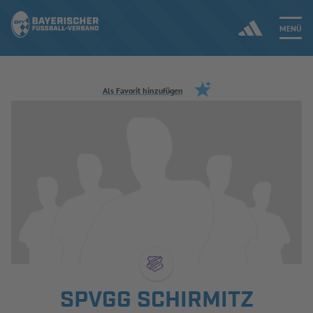
MENÜ
Jetzt einloggen
Als Favorit hinzufügen
ERGEBNISSE & WETTBEWERBE
NEUIGKEITEN
SPIELBETRIEB & VERBANDSLEBEN
AUSBILDUNG & FÖRDERUNG
DER VERBAND
SPVGG SCHIRMITZ