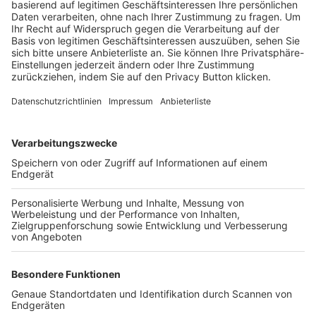
Schulungsangebot Vereinsmitarbeiter
BFV-Geschäftsstellen
Trainerbörse
Login SpielPlus
FOLGE DEM BFV
TOP-VEREINE
TOP-PARTNER