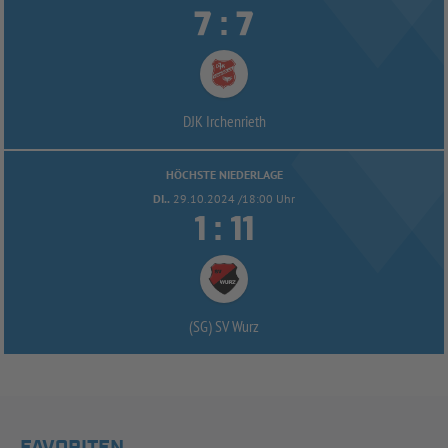


:
DJK Irchenrieth
HÖCHSTE NIEDERLAGE
DI..
29.10.2024 /18:00 Uhr


:
(SG) SV Wurz
FAVORITEN